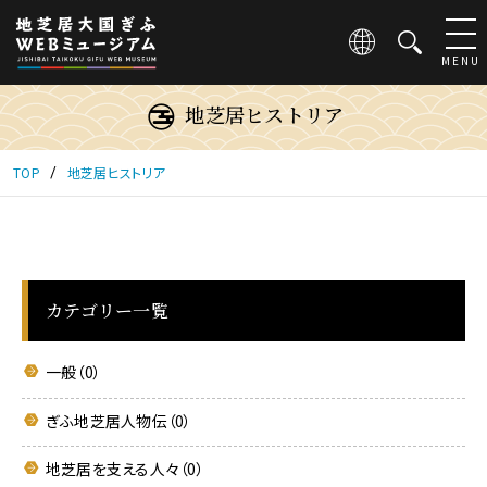
こ
の
ペ
MENU
ー
ジ
地芝居ヒストリア
は
地
芝
TOP
地芝居ヒストリア
居
大
国
ぎ
ふ
WEB
カテゴリー一覧
ミ
ュ
一般（0）
ー
ジ
ぎふ地芝居人物伝（0）
ア
ム
に
地芝居を支える人々（0）