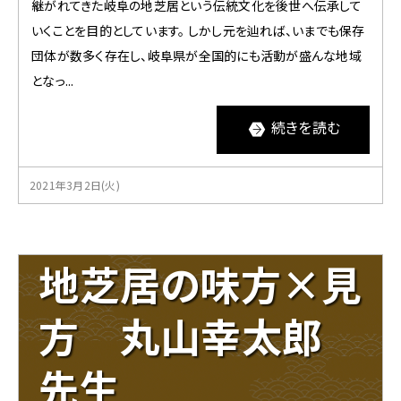
関
継がれてきた岐阜の地芝居という伝統文化を後世へ伝承して
す
いくことを目的としています。 しかし元を辿れば、いまでも保存
る
団体が数多く存在し、岐阜県が全国的にも活動が盛んな地域
ペ
ー
となっ...
ジ
で
続きを読む
す。
こ
の
2021年3月2日(火)
ペ
ー
ジ
の
地芝居の味方×見
本
文
方 丸山幸太郎
へ
移
動
先生
メ
ニ