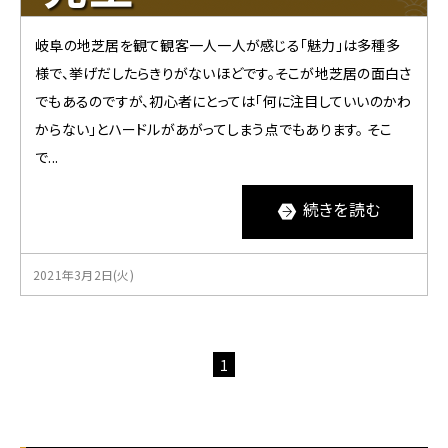
ュ
ー
岐阜の地芝居を観て観客一人一人が感じる「魅力」は多種多
へ
移
様で、挙げだしたらきりがないほどです。そこが地芝居の面白さ
動
でもあるのですが、初心者にとっては「何に注目していいのかわ
からない」とハードルがあがってしまう点でもあります。 そこ
で...
続きを読む
2021年3月2日(火)
1