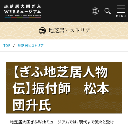
こ
の
ペ
MENU
ー
ジ
地芝居ヒストリア
は
地
芝
TOP
地芝居ヒストリア
居
大
国
【ぎふ地芝居人物
ぎ
ふ
WEB
伝】振付師 松本
ミ
ュ
団升氏
ー
ジ
ア
ム
地芝居大国ぎふWebミュージアムでは、現代まで脈々と受け
に