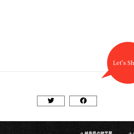
Let's S
岐阜県の地芝居