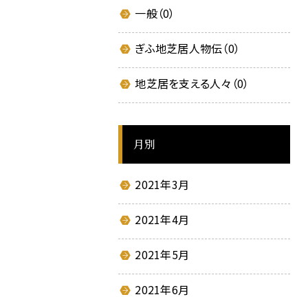
一般（0）
ム
に
関
ぎふ地芝居人物伝（0）
す
る
地芝居を支える人々（0）
ペ
ー
ジ
月別
で
す。
2021年3月
こ
の
2021年4月
ペ
ー
2021年5月
ジ
の
本
2021年6月
文