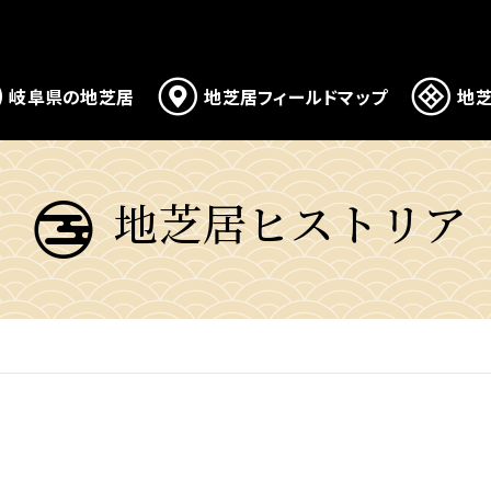
岐阜県の地芝居
地芝居フィールドマップ
地芝
地芝居ヒストリア