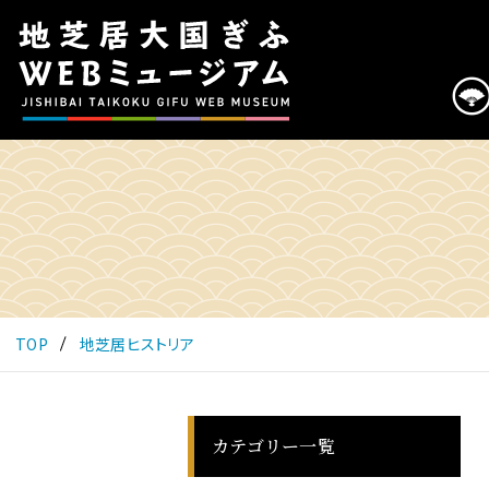
こ
の
ペ
ー
ジ
は
地
芝
居
大
国
ぎ
ふ
TOP
地芝居ヒストリア
WEB
ミ
ュ
ー
カテゴリー一覧
ジ
ア