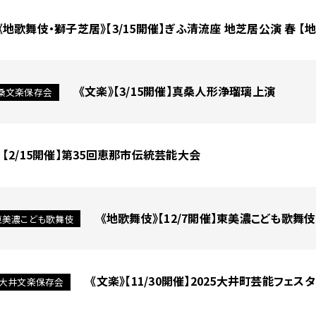
《地歌舞伎・獅子芝居》【3/15開催】ぎふ清流座 地芝居公演 春 
《文楽》【3/15開催】真桑人形浄瑠璃上演
桑文楽保存会
【2/15開催】第35回恵那市伝統芸能大会
《地歌舞伎》【12/7開催】東美濃こども歌舞
東美濃こども歌舞伎
《文楽》【11/30開催】2025大井町芸能フェスタ
大井文楽保存会