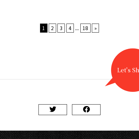
1
2
3
4
...
18
»
Let's S