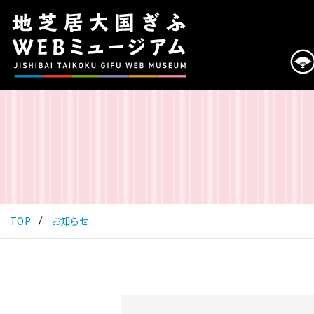
こ
の
ペ
ー
ジ
は
地
芝
居
大
国
ぎ
ふ
TOP
お知らせ
WEB
ミ
ュ
ー
ジ
ア