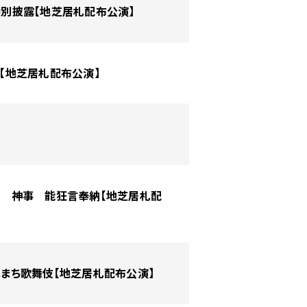
伎特別披露【地芝居札配布公演】
演【地芝居札配布公演】
大祭 神事 能狂言奉納【地芝居札配
岐阜まち歌舞伎【地芝居札配布公演】