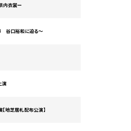
と県内衣裳ー
師 谷口裕和に迫る〜
上演
公演【地芝居札配布公演】