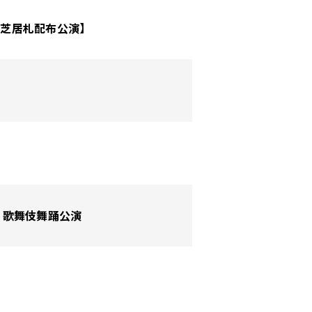
【地芝居札配布公演】
伎 歌舞伎舞踊公演