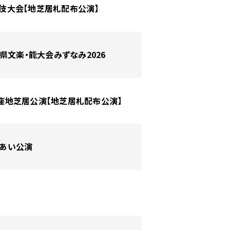
歌舞伎大会【地芝居札配布公演】
岐阜県文楽・能大会みずなみ2026
清流座地芝居公演【地芝居札配布公演】
れあい公演