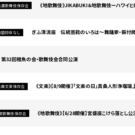
《地歌舞伎》JIKABUKI＆地歌舞伎ーハワイ
美濃歌舞伎保存会
ぎふ清流座 伝統芸能のいろは〜舞踊家・振付
加盟団体なし
第32回稚魚の会・歌舞伎会合同公演
《文楽》【8/9開催】「文楽の日」真桑人形浄瑠璃
真桑文楽保存会
《地歌舞伎》【6/28開催】宮盛座こけら落とし
郷歌舞伎保存会