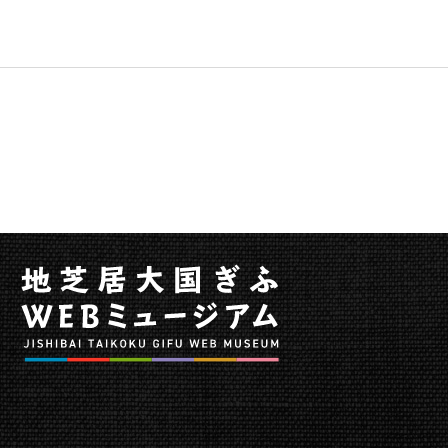
ー
へ
移
動