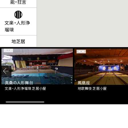
ー
能・狂言
ジ
で
す。
文楽・人形浄
瑠璃
こ
の
地芝居
ペ
ー
ジ
の
本
文
真桑の人形舞台
鳳凰座
へ
文楽・人形浄瑠璃 芝居小屋
地歌舞伎 芝居小屋
移
動
メ
ニ
ュ