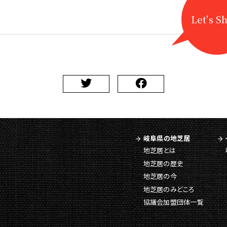
Let's S
岐阜県の地芝居
地芝居とは
地芝居の歴史
地芝居の今
地芝居のみどころ
協議会加盟団体一覧