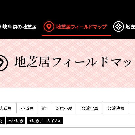
岐阜県の地芝居
地芝居フィールドマップ
地芝
地芝居フィールドマッ
大道具
小道具
面
芝居小屋
公演写真
公演映像
財
#VR映像
#映像アーカイブス