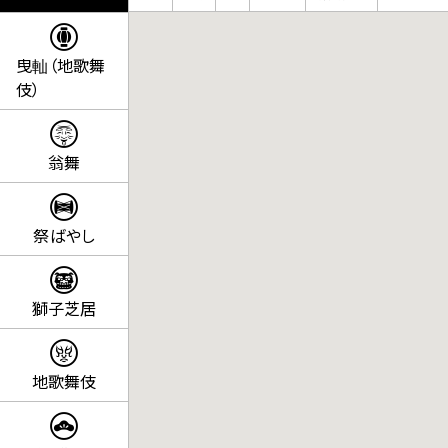
ム
の
曳軕（地歌舞
地
伎）
芝
居
フ
翁舞
ィ
ー
ル
祭ばやし
ド
マ
ッ
プ
獅子芝居
に
関
す
地歌舞伎
る
ペ