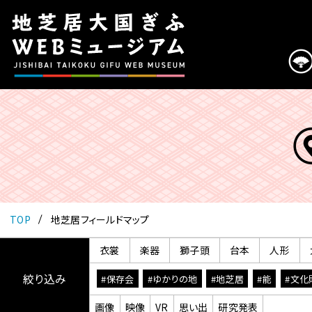
こ
の
ペ
ー
ジ
は
地
芝
居
大
国
ぎ
ふ
TOP
地芝居フィールドマップ
WEB
ミ
衣裳
楽器
獅子頭
台本
人形
ュ
ー
絞り込み
#保存会
#ゆかりの地
#地芝居
#能
#文化
ジ
画像
映像
VR
思い出
研究発表
ア