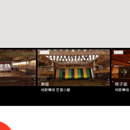
東座
蛭子座
地歌舞伎 芝居小屋
地歌舞伎