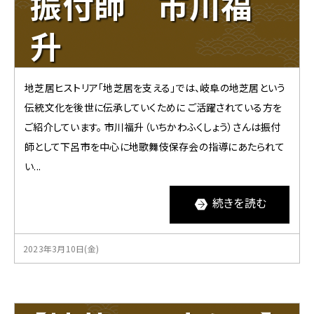
振付師 市川福
升
地芝居ヒストリア「地芝居を支える」では、岐阜の地芝居という
伝統文化を後世に伝承していくために ご活躍されている方を
ご紹介しています。 市川福升（いちかわふくしょう）さんは振付
師として下呂市を中心に地歌舞伎保存会の指導にあたられて
い...
続きを読む
2023年3月10日(金)