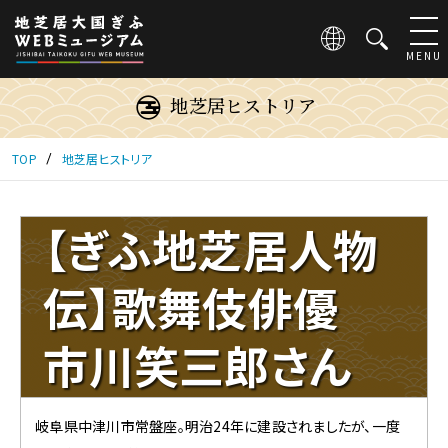
こ
の
ペ
MENU
ー
ジ
地芝居ヒストリア
は
地
芝
TOP
地芝居ヒストリア
居
大
国
【ぎふ地芝居人物
ぎ
ふ
WEB
伝】歌舞伎俳優
ミ
ュ
市川笑三郎さん
ー
ジ
ア
ム
岐阜県中津川市常盤座。明治24年に建設されましたが、一度
に