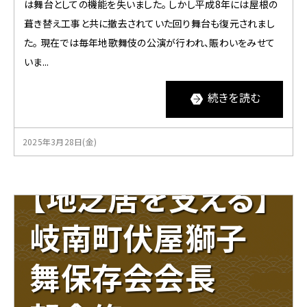
関
は舞台としての機能を失いました。 しかし平成8年には屋根の
す
葺き替え工事と共に撤去されていた回り舞台も復元されまし
る
た。 現在では毎年地歌舞伎の公演が行われ、賑わいをみせて
ペ
ー
いま...
ジ
で
続きを読む
す。
こ
の
2025年3月28日(金)
ペ
ー
【地芝居を支える】
ジ
の
本
岐南町伏屋獅子
文
へ
移
舞保存会会長
動
メ
ニ