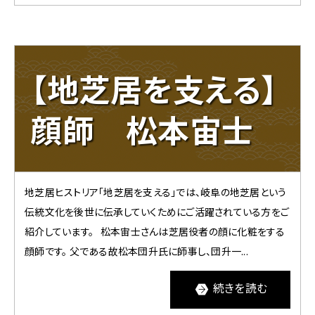
【地芝居を支える】
顔師 松本宙士
地芝居ヒストリア「地芝居を支える」では、岐阜の地芝居という
伝統文化を後世に伝承していくためにご活躍されている方をご
紹介しています。 松本宙士さんは芝居役者の顔に化粧をする
顔師です。 父である故松本団升氏に師事し、団升一...
続きを読む