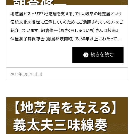
朝倉修一
ュ
ー
地芝居ヒストリア「地芝居を支える」では、岐阜の地芝居という
へ
移
伝統文化を後世に伝承していくためにご活躍されている方をご
動
紹介しています。 朝倉修一（あさくらしゅういち）さんは岐南町
伏屋獅子舞保存会（羽島郡岐南町）で、50年以上にわたって...
続きを読む
2025年1月19日(日)
【地芝居を支える】
義太夫三味線奏