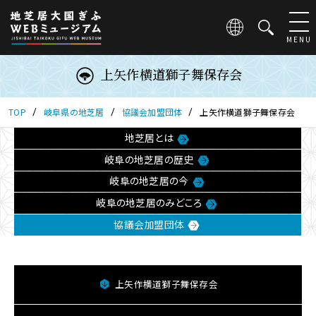
こ
の
ペ
MENU
ー
ジ
上矢作横道獅子舞保存会
は
地
芝
TOP
岐阜県の地芝居
協議会加盟団体
上矢作横道獅子舞保存会
居
地芝居とは
大
国
岐阜の地芝居の歴史
ぎ
岐阜の地芝居の今
ふ
WEB
岐阜の地芝居のみどころ
ミ
協議会加盟団体
ュ
ー
ジ
ア
上矢作横道獅子舞保存会
ム
の