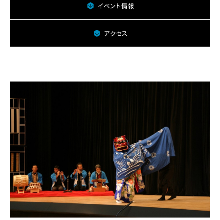
上
イベント情報
矢
作
横
アクセス
道
獅
子
舞
保
存
会
に
関
す
る
ペ
ー
ジ
で
す。
こ