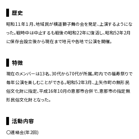
の
ペ
歴史
ー
ジ
昭和1１年１月、地域民が横道獅子舞の会を発足、上演するようにな
の
った。戦時中は中止するも戦後の昭和22年に復活し、昭和52年2月
本
に保存会設立後から現在まで地元や各地で公演を開催。
文
へ
移
特徴
動
メ
現在のメンバーは13名、30代から70代が所属。町内での福寿祭りで
ニ
ュ
毎年公演を楽しむことができる。昭和52年3月、上矢作町の無形民
ー
俗文化財に指定、平成16年10月の恵那市合併で、恵那市の指定無
へ
形民俗文化財となった。
移
動
活動内容
〇連絡会(年2回)