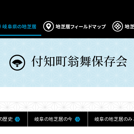
岐阜県の地芝居
地芝居フィールドマップ
地芝
付知町翁舞保存会
の歴史
岐阜の地芝居の今
岐阜の地芝居のみ