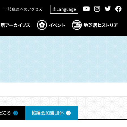
岐阜県へのアクセス
Language
居アーカイブス
イベント
地芝居ヒストリア
どころ
協議会加盟団体