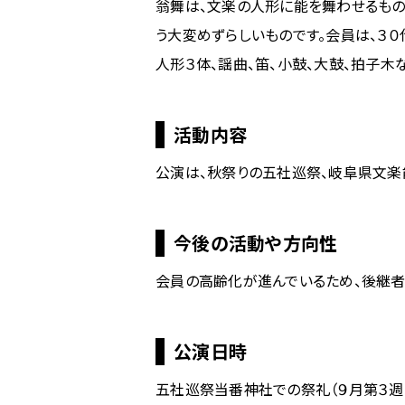
す。
翁舞は、文楽の人形に能を舞わせるもの
う大変めずらしいものです。会員は、３０
こ
の
人形３体、謡曲、笛、小鼓、大鼓、拍子木
ペ
ー
ジ
活動内容
の
本
公演は、秋祭りの五社巡祭、岐阜県文楽
文
へ
移
今後の活動や方向性
動
メ
会員の高齢化が進んでいるため、後継者
ニ
ュ
ー
公演日時
へ
移
五社巡祭当番神社での祭礼（９月第３週