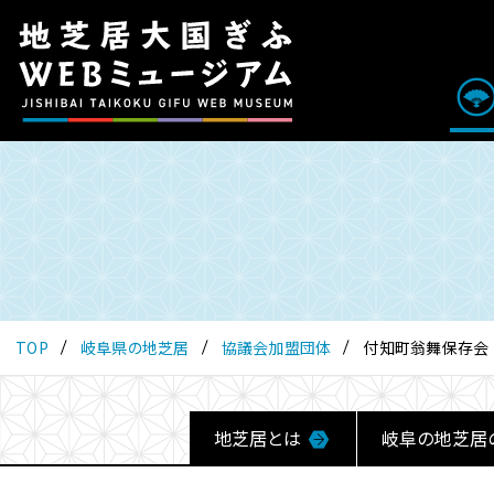
こ
の
ペ
ー
ジ
は
地
芝
居
大
国
ぎ
ふ
TOP
岐阜県の地芝居
協議会加盟団体
付知町翁舞保存会
WEB
ミ
ュ
ー
地芝居とは
岐阜の地芝居
ジ
ア