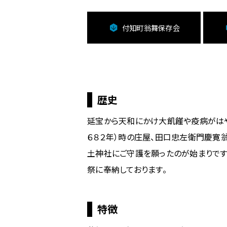
ム
の
付知町翁舞保存会
付
知
町
翁
舞
保
歴史
存
会
延宝から天和にかけ大飢饉や疫病がはや
に
６８２年）時の庄屋、田口忠左衛門慶寛
関
土神社にご守護を願ったのが始まりです
す
る
祭に奉納しております。
ペ
ー
ジ
特徴
で