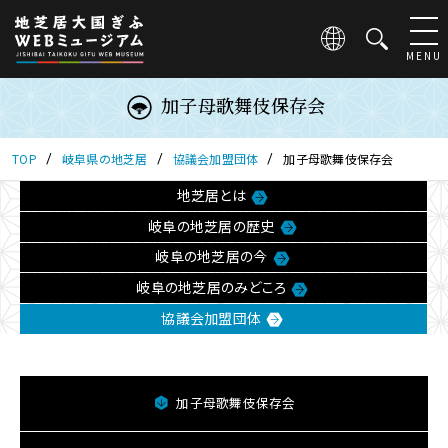
こ
の
ペ
MENU
ー
ジ
加子母歌舞伎保存会
は
地
芝
TOP
岐阜県の地芝居
協議会加盟団体
加子母歌舞伎保存会
居
地芝居とは
大
国
岐阜の地芝居の歴史
ぎ
岐阜の地芝居の今
ふ
WEB
岐阜の地芝居のみどころ
ミ
協議会加盟団体
ュ
ー
ジ
ア
加子母歌舞伎保存会
ム
の