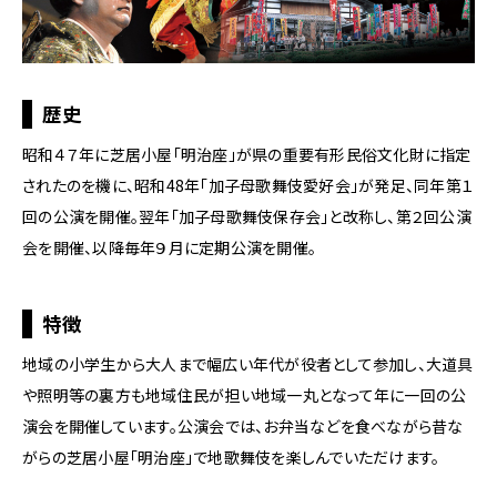
ー
ジ
の
本
文
歴史
へ
移
昭和４７年に芝居小屋「明治座」が県の重要有形民俗文化財に指定
動
されたのを機に、昭和48年「加子母歌舞伎愛好会」が発足、同年第１
メ
回の公演を開催。翌年「加子母歌舞伎保存会」と改称し、第２回公演
ニ
ュ
会を開催、以降毎年９月に定期公演を開催。
ー
へ
移
特徴
動
地域の小学生から大人まで幅広い年代が役者として参加し、大道具
や照明等の裏方も地域住民が担い地域一丸となって年に一回の公
演会を開催しています。公演会では、お弁当などを食べながら昔な
がらの芝居小屋「明治座」で地歌舞伎を楽しんでいただけます。