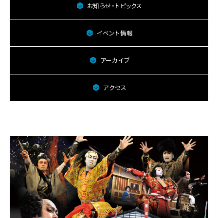
加
お知らせ・トピックス
子
母
歌
イベント情報
舞
伎
アーカイブ
保
存
会
アクセス
に
関
す
る
ペ
ー
ジ
で
す。
こ
の
ペ