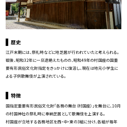
の
ペ
ー
ジ
の
本
文
歴史
へ
移
江戸末期には、祭礼時などに地芝居が行われていたと考えられる。
動
戦後、昭和32年に一旦途絶えたものの、昭和49年の村国座の国重
メ
要有形民俗文化財指定をきっかけに復活し、現在は地元小学生に
ニ
ュ
よる子供歌舞伎が上演されている。
ー
へ
移
特徴
動
国指定重要有形民俗文化財「各務の舞台（村国座）」を舞台に、10月
の村国神社の祭礼時に奉納芝居として歌舞伎を上演する。
村国座が立地する各務地区を西・中・東の3組に分け、各組が毎年