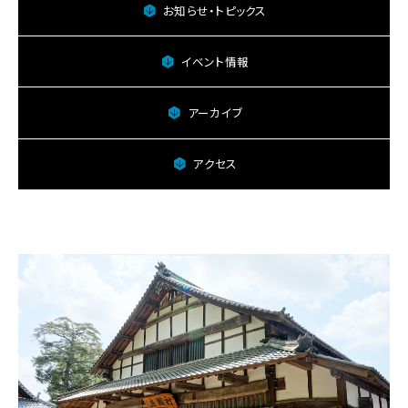
村
お知らせ・トピックス
国
座
子
イベント情報
供
歌
アーカイブ
舞
伎
保
アクセス
存
会
に
関
す
る
ペ
ー
ジ
で
す。
こ