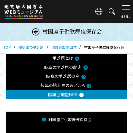
こ
の
ペ
MENU
ー
ジ
村国座子供歌舞伎保存会
は
地
芝
TOP
岐阜県の地芝居
協議会加盟団体
村国座子供歌舞伎保存会
居
地芝居とは
大
国
岐阜の地芝居の歴史
ぎ
岐阜の地芝居の今
ふ
WEB
岐阜の地芝居のみどころ
ミ
協議会加盟団体
ュ
ー
ジ
ア
村国座子供歌舞伎保存会
ム
の