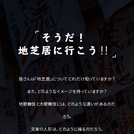
地
芝
居
の
み
ど
こ
ろ
に
関
す
る
ペ
皆さんは「地芝居」についてどれだけ知っていますか？
ー
ジ
また、どのようなイメージを持っていますか？
で
す。
地歌舞伎と大歌舞伎には、どのような違いがあるのだ
こ
ろう。
の
ペ
文楽の人形は、どのように操るのだろう。
ー