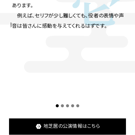
なだ
あります。
会話
る空
例えば、セリフが少し難しくても、役者の表情や声
方で
の醍醐
音は皆さんに感動を与えてくれるはずです。
1
2
3
4
5
地芝居の公演情報はこちら