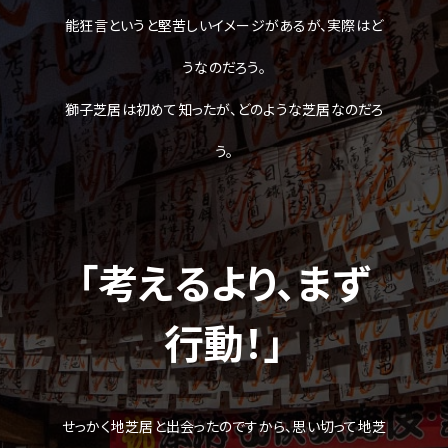
ジ
能狂言というと堅苦しいイメージがあるが、実際はど
の
本
うなのだろう。
文
へ
獅子芝居は初めて知ったが、どのような芝居なのだろ
移
動
う。
メ
ニ
ュ
ー
へ
移
「考えるより、まず
動
行動！」
せっかく地芝居と出会ったのですから、思い切って地芝