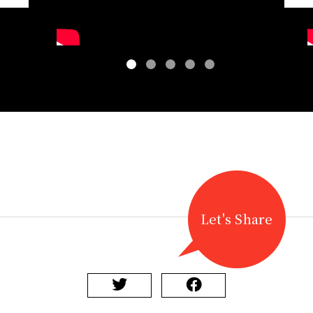
1
2
3
4
5
Let's Share