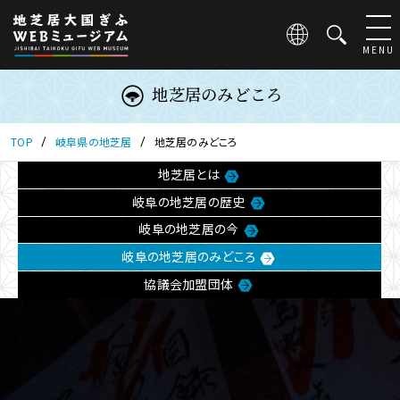
こ
の
ペ
MENU
ー
ジ
地芝居のみどころ
は
地
芝
TOP
岐阜県の地芝居
地芝居のみどころ
居
地芝居とは
大
国
岐阜の地芝居の歴史
ぎ
岐阜の地芝居の今
ふ
WEB
岐阜の地芝居のみどころ
ミ
協議会加盟団体
ュ
ー
ジ
ア
ム
の