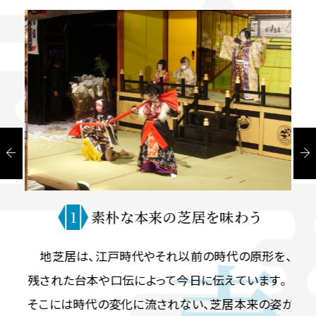
1
素朴な本来の芝居を味わう
地芝居は、江戸時代やそれ以前の時代の原形を、
地芝
戸末
残された台本や口伝によって今日に伝えています。
ご近
して
そこには時代の変化に流されない、芝居本来の姿が
技に