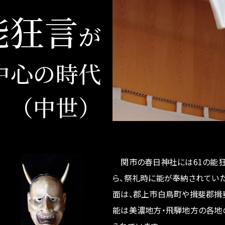
能狂言
が
中心の時代
（中世）
関市の春日神社には61の能狂
ら、祭礼時に能が奉納されていた
面は、郡上市白鳥町や揖斐郡揖
能は美濃地方・飛騨地方の各地