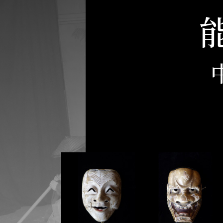
の
ペ
ー
ジ
の
本
文
へ
移
動
メ
ニ
ュ
ー
へ
移
動