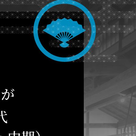
居
が
代