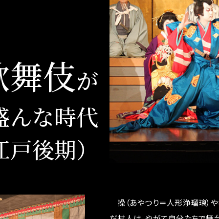
歌舞伎
が
盛んな時代
江戸後期）
操（あやつり＝人形浄瑠璃）や
だ村人は、やがて自分たちで舞