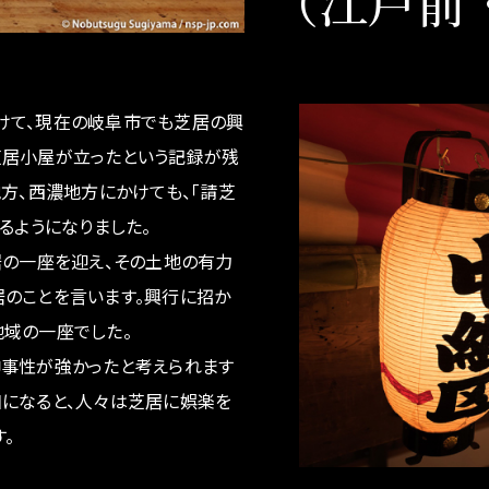
（江戸前
て、現在の岐阜市でも芝居の興
芝居小屋が立ったという記録が残
地方、西濃地方にかけても、「請芝
るようになりました。
居の一座を迎え、その土地の有力
のことを言います。興行に招か
域の一座でした。
事性が強かったと考えられます
になると、人々は芝居に娯楽を
。