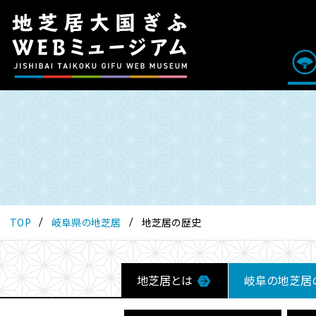
こ
の
ペ
ー
ジ
は
地
芝
居
大
国
ぎ
ふ
TOP
岐阜県の地芝居
地芝居の歴史
WEB
ミ
ュ
ー
地芝居とは
岐阜の地芝居
ジ
ア