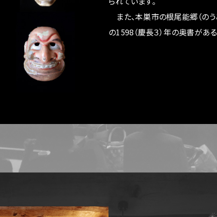
られています。
また、本巣市の根尾能郷（のう
の1598（慶長３）年の奥書が