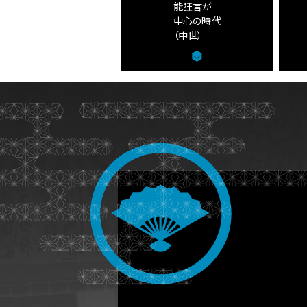
能狂言が
ム
中心の時代
の
（中世）
地
芝
居
の
歴
史
に
関
す
る
ペ
ー
ジ
で
す。
こ