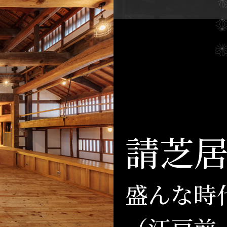
請芝
盛んな時