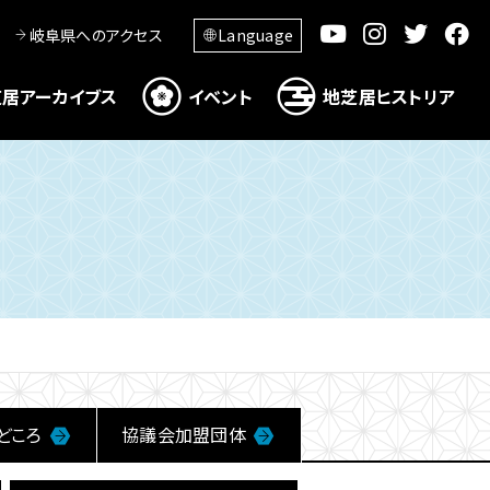
岐阜県へのアクセス
Language
居アーカイブス
イベント
地芝居ヒストリア
どころ
協議会加盟団体