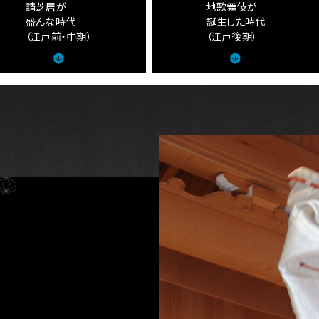
請芝居が
地歌舞伎が
盛んな時代
誕生した時代
（江戸前・中期）
（江戸後期）