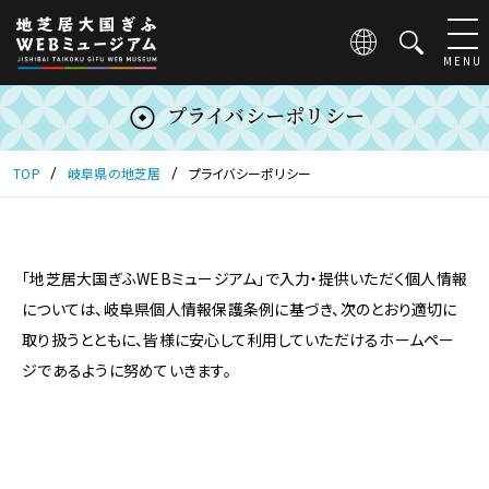
こ
の
ペ
MENU
ー
ジ
プライバシーポリシー
は
地
芝
TOP
岐阜県の地芝居
プライバシーポリシー
居
大
国
ぎ
「地芝居大国ぎふWEBミュージアム」で入力・提供いただく個人情報
ふ
WEB
については、岐阜県個人情報保護条例に基づき、次のとおり適切に
ミ
取り扱うとともに、皆様に安心して利用していただけるホームペー
ュ
ジであるように努めていきます。
ー
ジ
ア
ム
の