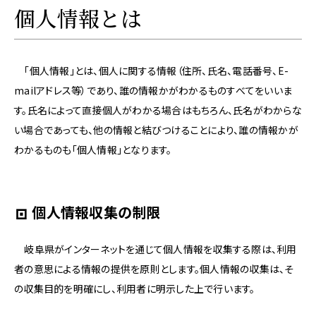
プ
個人情報とは
ラ
イ
バ
シ
「個人情報」とは、個人に関する情報（住所、氏名、電話番号、E-
ー
mailアドレス等）であり、誰の情報かがわかるものすべてをいいま
ポ
リ
す。氏名によって直接個人がわかる場合はもちろん、氏名がわからな
シ
い場合であっても、他の情報と結びつけることにより、誰の情報かが
ー
わかるものも「個人情報」となります。
に
関
す
る
個人情報収集の制限
ペ
ー
ジ
岐阜県がインターネットを通じて個人情報を収集する際は、利用
で
者の意思による情報の提供を原則とします。個人情報の収集は、そ
す。
の収集目的を明確にし、利用者に明示した上で行います。
こ
の