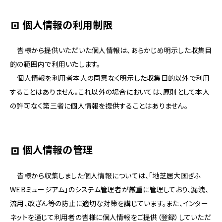
ペ
ー
個人情報の利用制限
ジ
の
本
皆様から提供いただいた個人情報は、あらかじめ明示した収集目
文
的の範囲内で利用いたします。
へ
移
個人情報を利用者本人の同意なく明示した収集目的以外で利用
動
することはありません。これ以外の場合においては、原則として本人
メ
の許可なく第三者に個人情報を提供することはありません。
ニ
ュ
ー
へ
個人情報の管理
移
動
皆様から収集しました個人情報については、「地芝居大国ぎふ
WEBミュージアム」のシステム管理者が厳重に管理しており、漏洩、
流用、改ざん等の防止に適切な対策を講じています。また、インター
ネットを通じて利用者の皆様に個人情報をご提供（登録）していただ