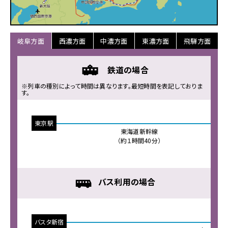
岐
阜
県
へ
岐阜方面
西濃方面
中濃方面
東濃方面
飛騨方面
の
ア
ク
鉄道の場合
セ
※列車の種別によって時間は異なります。最短時間を表記しておりま
ス
す。
に
関
す
東京駅
る
東海道新幹線
ペ
（約１時間40分）
ー
ジ
で
バス利用の場合
す。
こ
の
ペ
バスタ新宿