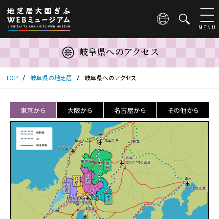
こ
の
ペ
MENU
ー
ジ
岐阜県へのアクセス
は
地
芝
TOP
岐阜県の地芝居
岐阜県へのアクセス
居
大
国
東京から
大阪から
名古屋から
その他から
ぎ
ふ
WEB
ミ
ュ
ー
ジ
ア
ム
の