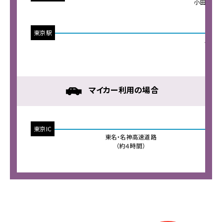
小田急バス
ー
（
ジ
の
東京駅
本
JR東
文
(
へ
移
動
メ
マイカー利用の場合
ニ
ュ
ー
東京IC
一宮
へ
東名・名神高速道路
移
（約４時間）
動