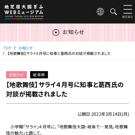
こ
の
ペ
MENU
ー
ジ
お知らせ
は
地
芝
TOP
お知らせ
居
【地歌舞伎】サライ４月号に知事と葛西氏の対談が掲載されました
大
国
ぎ
お知らせ
岐阜県
ふ
【地歌舞伎】サライ４月号に知事と葛西氏の
WEB
ミ
対談が掲載されました
ュ
ー
ジ
公開日:2022年3月14日(月)
ア
ム
小学館「サライ」４月号に、「地歌舞伎大国・岐阜で―発見。地歌舞
の
伎の魅力」と題して、