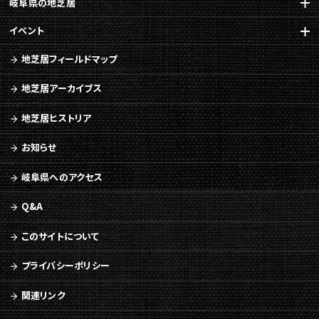
の
岐阜県の地芝居
本
イベント
文
へ
地芝居フィールドマップ
移
動
地芝居アーカイブス
メ
ニ
地芝居ヒストリア
ュ
ー
お知らせ
へ
移
岐阜県へのアクセス
動
Q&A
このサイトについて
プライバシーポリシー
関連リンク