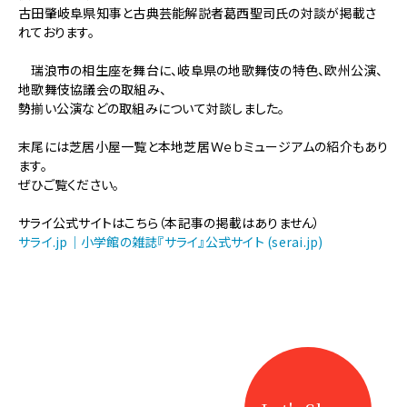
【地
古田肇岐阜県知事と古典芸能解説者葛西聖司氏の対談が掲載さ
歌
れております。
舞
伎】
瑞浪市の相生座を舞台に、岐阜県の地歌舞伎の特色、欧州公演、
サ
地歌舞伎協議会の取組み、
ラ
勢揃い公演などの取組みについて対談しました。
イ
４
末尾には芝居小屋一覧と本地芝居Ｗｅｂミュージアムの紹介もあり
月
ます。
号
ぜひご覧ください。
に
知
サライ公式サイトはこちら（本記事の掲載はありません）
事
サライ.jp｜小学館の雑誌『サライ』公式サイト (serai.jp)
と
葛
西
氏
の
対
談
が
掲