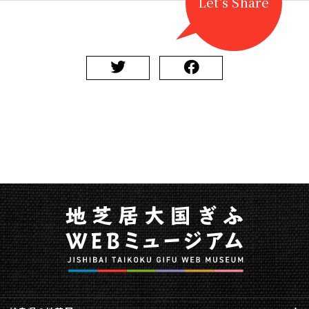
Let's Share
載
さ
れ
ま
し
た
に
関
す
る
ペ
ー
ジ
で
す。
こ
の
ペ
ー
ジ