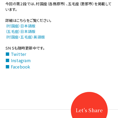
【地
今回の第２段では、村国座（各務原市）、五毛座（恵那市）を掲載して
歌
います。
舞
伎】
詳細はこちらをご覧ください。
芝
（村国座）日本語版
居
（五毛座）日本語版
小
（村国座・五毛座）英語版
屋
３
ＳＮＳも随時更新中です。
６
■ Twitter
０°
■ Instagram
Ｖ
■ Facebook
Ｒ
を
追
加
し
ま
し
た
Let's Share
（村
国