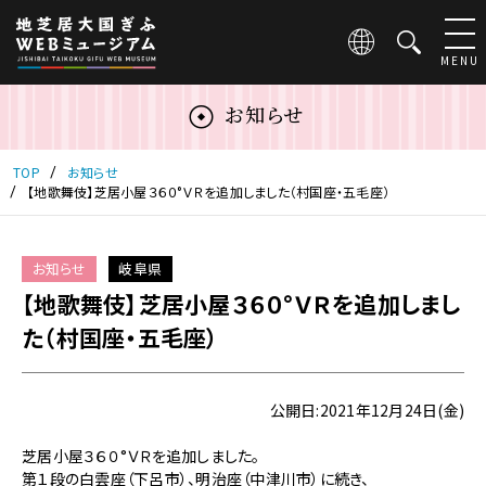
こ
の
ペ
MENU
ー
ジ
お知らせ
は
地
芝
TOP
お知らせ
居
【地歌舞伎】芝居小屋３６０°ＶＲを追加しました（村国座・五毛座）
大
国
ぎ
お知らせ
岐阜県
ふ
【地歌舞伎】芝居小屋３６０°ＶＲを追加しまし
WEB
ミ
た（村国座・五毛座）
ュ
ー
ジ
公開日:2021年12月24日(金)
ア
ム
芝居小屋３６０°ＶＲを追加しました。
の
第１段の白雲座（下呂市）、明治座（中津川市）に続き、