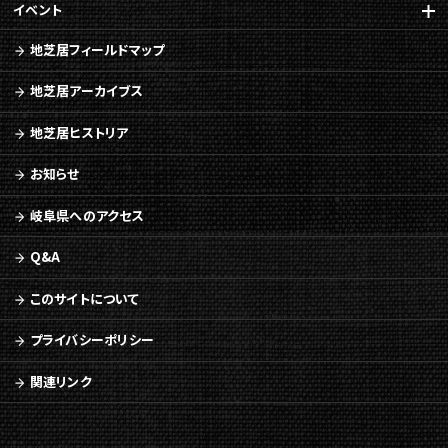
文
イベント
へ
移
地芝居フィールドマップ
動
メ
地芝居アーカイブス
ニ
ュ
地芝居ヒストリア
ー
へ
お知らせ
移
動
岐阜県へのアクセス
Q&A
このサイトについて
プライバシーポリシー
関連リンク