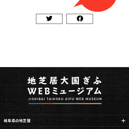
座・
五
毛
座）
に
関
す
る
ペ
ー
ジ
で
す。
こ
の
ペ
ー
ジ
の
岐阜県の地芝居
本