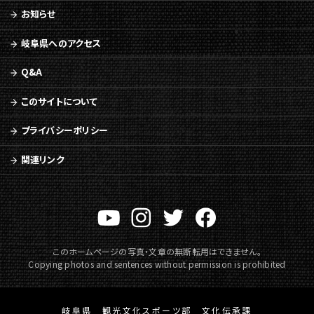
移
お知らせ
動
岐阜県へのアクセス
Q&A
このサイトについて
プライバシーポリシー
関連リンク
このホームページの写真・文章の無断転用はできません。
Copying photos and sentences without permission is prohibited
岐阜県 観光文化スポーツ部 文化伝承課