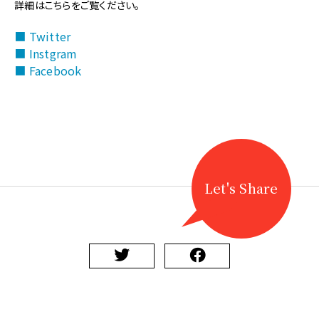
【SNS
詳細はこちらをご覧ください。
更
新】
■ Twitter
地
■ Instgram
歌
■ Facebook
舞
伎
勢
揃
い
公
演
幕
Let's Share
切
り
の
儀
に
関
す
る
ペ