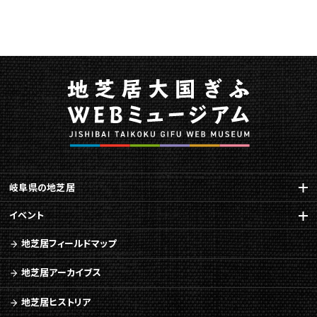
ー
ジ
で
す。
こ
の
ペ
ー
ジ
の
本
文
岐阜県の地芝居
へ
移
イベント
動
地芝居フィールドマップ
メ
ニ
地芝居アーカイブス
ュ
ー
地芝居ヒストリア
へ