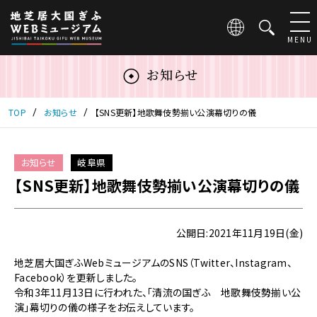
こ
の
ペ
MENU
ー
ジ
お知らせ
は
地
芝
TOP
お知らせ
【SNS更新】地歌舞伎勢揃い公演幕切りの儀
居
大
国
お知らせ
岐阜県
ぎ
【SNS更新】地歌舞伎勢揃い公演幕切りの儀
ふ
WEB
ミ
ュ
公開日:2021年11月19日(金)
ー
ジ
地芝居大国ぎふWebミュージアムのSNS（Twitter、Instagram、
ア
Facebook）を更新しました。
ム
令和3年11月13日に行われた、「清流の国ぎふ 地歌舞伎勢揃い公
の
演」幕切りの儀の様子をお伝えしています。