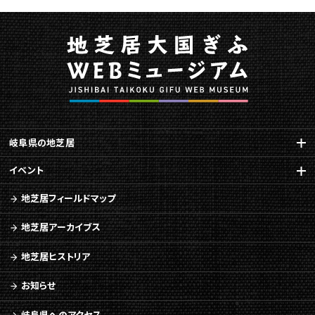
関
す
る
ペ
ー
ジ
で
す。
こ
岐阜県の地芝居
の
ペ
イベント
ー
地芝居フィールドマップ
ジ
の
地芝居アーカイブス
本
文
地芝居ヒストリア
へ
移
お知らせ
動
メ
岐阜県へのアクセス