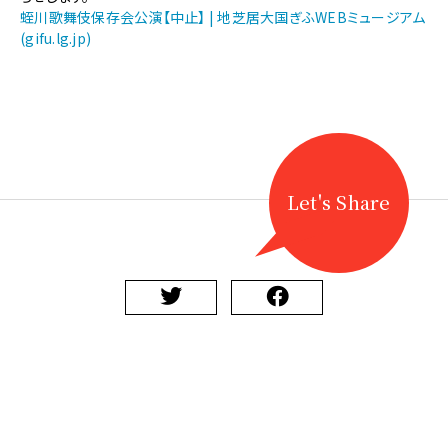
【地
蛭川歌舞伎保存会公演【中止】 | 地芝居大国ぎふWEBミュージアム
歌
(gifu.lg.jp)
舞
伎】
蛭
川
歌
舞
伎
定
Let's Share
期
公
演
は
中
止
と
な
り
ま
す
に