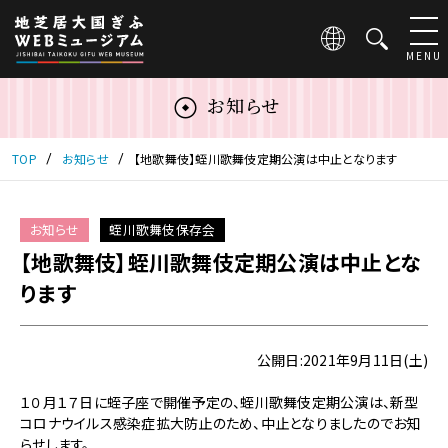
こ
の
ペ
MENU
ー
ジ
お知らせ
は
地
芝
TOP
お知らせ
【地歌舞伎】蛭川歌舞伎定期公演は中止となります
居
大
国
お知らせ
蛭川歌舞伎保存会
ぎ
【地歌舞伎】蛭川歌舞伎定期公演は中止とな
ふ
WEB
ります
ミ
ュ
ー
公開日:2021年9月11日(土)
ジ
ア
１０月１７日に蛭子座で開催予定の、蛭川歌舞伎定期公演は、新型
ム
コロナウイルス感染症拡大防止のため、中止となりましたのでお知
の
らせします。