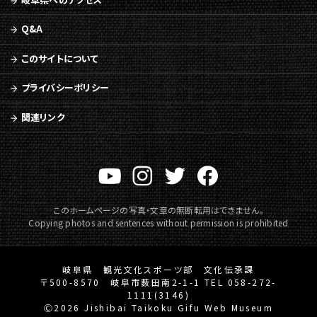
ニ
ュ
Q&A
ー
へ
このサイトについて
移
動
プライバシーポリシー
関連リンク
このホームページの写真・文章の無断転用はできません。
Copying photos and sentences without permission is prohibited
岐阜県 観光文化スポーツ部 文化伝承課
〒500-8570 岐阜市薮田南2-1-1 TEL 058-272-
1111(3146)
Ⓒ2026 Jishibai Taikoku Gifu Web Museum