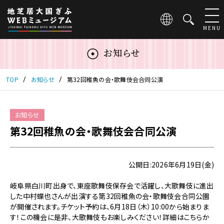
こ
の
ペ
MENU
ー
ジ
お知らせ
は
地
芝
TOP
お知らせ
第32回稚魚の会・歌舞伎会合同公演
居
大
国
お知らせ
ぎ
第32回稚魚の会・歌舞伎会合同公演
ふ
WEB
ミ
ュ
公開日:2026年6月19日(金)
ー
ジ
岐阜県白川町出身で、東座歌舞伎保存会で活躍し、大歌舞伎に進出
ア
した中村蝶也さんが出演する第32回稚魚の会・歌舞伎会合同公園
ム
が開催されます。チケット予約は、6月18日（木）10:00から始まりま
の
す！この機会に是非、大歌舞伎もお楽しみください！詳細はこちらか