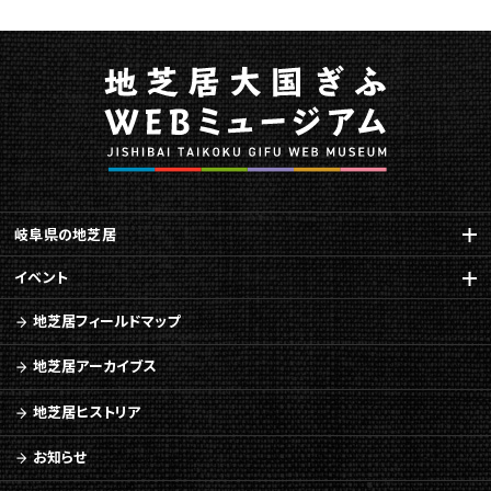
で
す。
こ
の
ペ
ー
ジ
の
本
岐阜県の地芝居
文
へ
イベント
移
動
地芝居フィールドマップ
メ
ニ
地芝居アーカイブス
ュ
ー
地芝居ヒストリア
へ
移
お知らせ
動