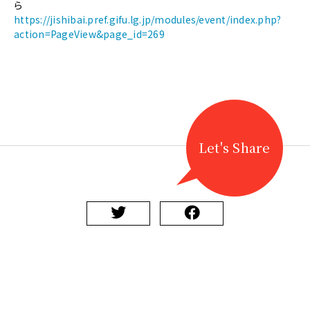
第
ら
32
https://jishibai.pref.gifu.lg.jp/modules/event/index.php?
回
action=PageView&page_id=269
稚
魚
の
会・
歌
舞
伎
Let's Share
会
合
同
公
演
に
関
す
る
ペ
ー
ジ