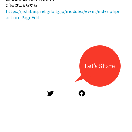
《文
詳細はこちらから
楽》
https://jishibai.pref.gifu.lg.jp/modules/event/index.php?
【8/9
action=PageEdit
開
催】
「文
楽
の
日」
真
桑
Let's Share
人
形
浄
瑠
璃
上
演
に
関
す
る