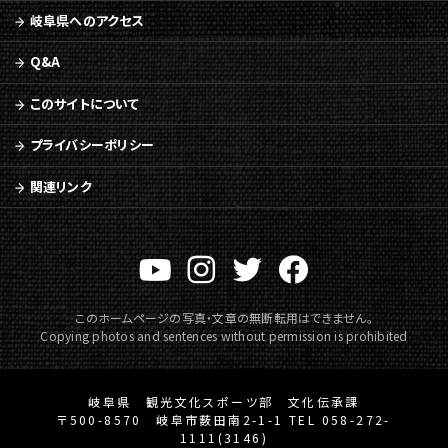
へ
岐阜県へのアクセス
移
動
Q&A
このサイトについて
プライバシーポリシー
関連リンク
このホームページの写真・文章の無断転用はできません。
Copying photos and sentences without permission is prohibited
岐阜県 観光文化スポーツ部 文化伝承課
〒500-8570 岐阜市薮田南2-1-1 TEL 058-272-
1111(3146)