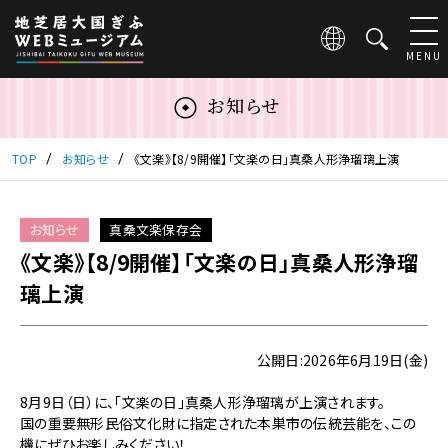
こ
の
ペ
MENU
ー
ジ
お知らせ
は
地
芝
TOP
お知らせ
《文楽》【8/9開催】「文楽の日」真桑人形浄瑠璃上演
居
大
国
お知らせ
真桑文楽保存会
ぎ
《文楽》【8/9開催】「文楽の日」真桑人形浄瑠
ふ
WEB
璃上演
ミ
ュ
ー
公開日:2026年6月19日(金)
ジ
ア
8月9日（日）に、「文楽の日」真桑人形浄瑠璃が上演されます。
ム
国の重要無形民俗文化財に指定された本巣市の伝統芸能を、この
の
機にぜひお楽しみください！