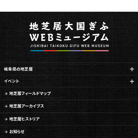
ペ
ー
ジ
で
す。
こ
の
ペ
ー
ジ
岐阜県の地芝居
の
本
イベント
文
地芝居フィールドマップ
へ
移
地芝居アーカイブス
動
メ
地芝居ヒストリア
ニ
ュ
お知らせ
ー