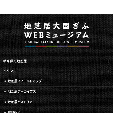
に
関
す
る
ペ
ー
ジ
で
す。
こ
の
岐阜県の地芝居
ペ
イベント
ー
ジ
地芝居フィールドマップ
の
本
地芝居アーカイブス
文
へ
地芝居ヒストリア
移
動
お知らせ