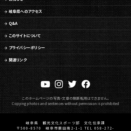
メ
ニ
岐阜県へのアクセス
ュ
ー
Q&A
へ
移
このサイトについて
動
プライバシーポリシー
関連リンク
このホームページの写真・文章の無断転用はできません。
Copying photos and sentences without permission is prohibited
岐阜県 観光文化スポーツ部 文化伝承課
〒500-8570 岐阜市薮田南2-1-1 TEL 058-272-