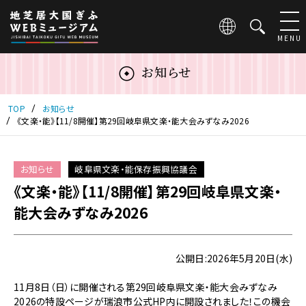
こ
の
ペ
MENU
ー
ジ
お知らせ
は
地
芝
TOP
お知らせ
居
《文楽・能》【11/8開催】第29回岐阜県文楽・能大会みずなみ2026
大
国
ぎ
お知らせ
岐阜県文楽・能保存振興協議会
ふ
《文楽・能》【11/8開催】第29回岐阜県文楽・
WEB
ミ
能大会みずなみ2026
ュ
ー
ジ
公開日:2026年5月20日(水)
ア
ム
11月8日（日）に開催される第29回岐阜県文楽・能大会みずなみ
の
2026の特設ページが瑞浪市公式HP内に開設されました！この機会