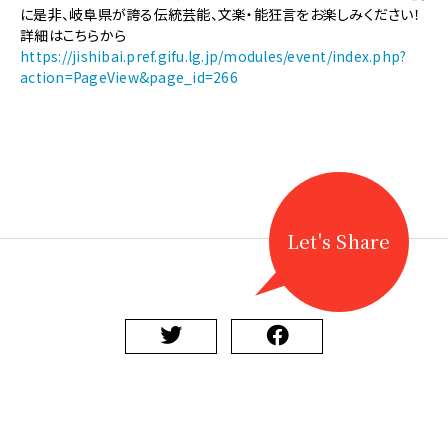
《文
に是非、岐阜県が誇る伝統芸能、文楽・能狂言をお楽しみください！
楽・
詳細はこちらから
能》
https://jishibai.pref.gifu.lg.jp/modules/event/index.php?
【11/8
action=PageView&page_id=266
開
催】
第
29
回
岐
阜
県
Let's Share
文
楽・
能
大
会
み
ず
な
み
2026