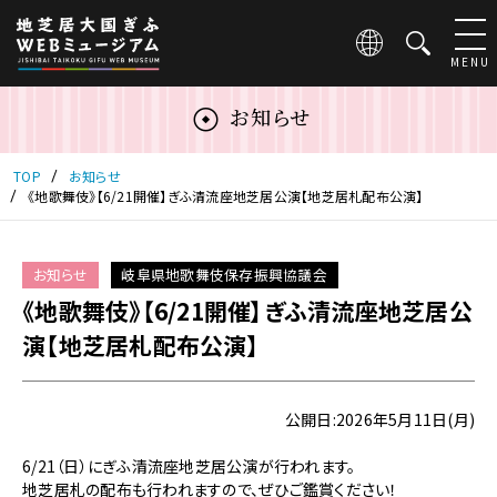
こ
の
ペ
MENU
ー
ジ
お知らせ
は
地
芝
TOP
お知らせ
居
《地歌舞伎》【6/21開催】ぎふ清流座地芝居公演【地芝居札配布公演】
大
国
ぎ
お知らせ
岐阜県地歌舞伎保存振興協議会
ふ
《地歌舞伎》【6/21開催】ぎふ清流座地芝居公
WEB
ミ
演【地芝居札配布公演】
ュ
ー
ジ
公開日:2026年5月11日(月)
ア
ム
6/21（日）にぎふ清流座地芝居公演が行われます。
の
地芝居札の配布も行われますので、ぜひご鑑賞ください！