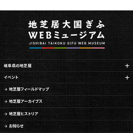
布
公
演】
に
関
す
る
ペ
ー
ジ
岐阜県の地芝居
で
す。
イベント
こ
地芝居フィールドマップ
の
ペ
地芝居アーカイブス
ー
ジ
地芝居ヒストリア
の
本
お知らせ
文