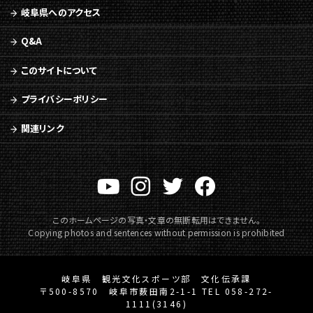
へ
岐阜県へのアクセス
移
動
Q&A
メ
ニ
このサイトについて
ュ
ー
プライバシーポリシー
へ
移
関連リンク
動
このホームページの写真・文章の無断転用はできません。
Copying photos and sentences without permission is prohibited
岐阜県 観光文化スポーツ部 文化伝承課
〒500-8570 岐阜市薮田南2-1-1 TEL 058-272-
1111(3146)