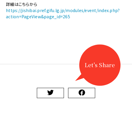
《地
詳細はこちらから
歌
https://jishibai.pref.gifu.lg.jp/modules/event/index.php?
舞
action=PageView&page_id=265
伎》
【6/21
開
催】
ぎ
ふ
清
流
Let's Share
座
地
芝
居
公
演
【地
芝
居
札
配