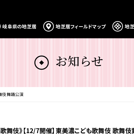
岐阜県の地芝居
地芝居フィールドマップ
地芝
お知らせ
歌舞伎舞踊公演
地歌舞伎》【12/7開催】東美濃こども歌舞伎 歌舞