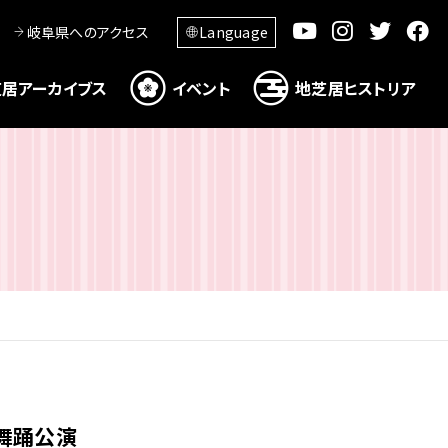
岐阜県へのアクセス
Language
居アーカイブス
イベント
地芝居ヒストリア
伎舞踊公演