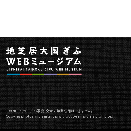
歌
舞
伎
舞
踊
公
演
に
関
す
る
ペ
ー
ジ
で
す。
このホームページの写真・文章の無断転用はできません。
Copying photos and sentences without permission is prohibited
こ
の