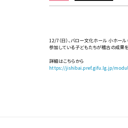
ム
の
《地
歌
舞
伎》
12/7（日）、バロー文化ホール 小ホ
【12/7
参加している子どもたちが稽古の成果を
開
催】
詳細はこちらから
東
https://jishibai.pref.gifu.lg.jp/m
美
濃
こ
ど
も
歌
舞
伎