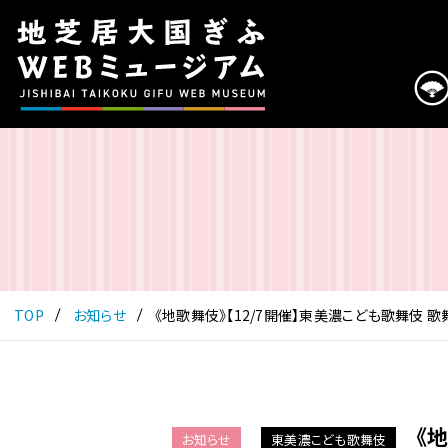
こ
の
ペ
ー
ジ
は
地
芝
居
大
国
ぎ
ふ
TOP
お知らせ
《地歌舞伎》【12/7開催】東美濃こども歌舞伎 
WEB
ミ
ュ
ー
ジ
《
お知らせ
東美濃こども歌舞伎
ア