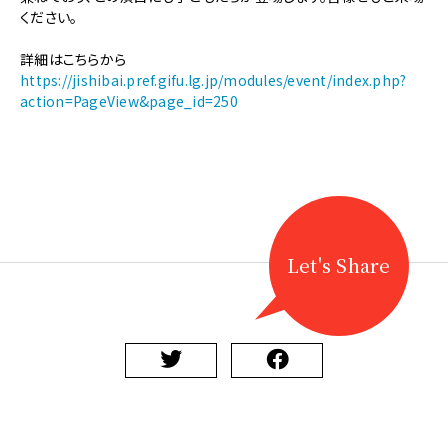
《地
ください。
歌
舞
詳細はこちらから
伎》
https://jishibai.pref.gifu.lg.jp/modules/event/index.php?
【11/30
action=PageView&page_id=250
開
催】
第
57
回
坂
下
歌
Let's Share
舞
伎
公
演
に
関
す
る
ペ