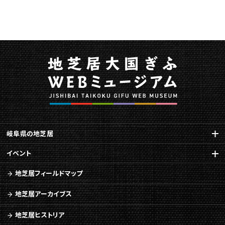
ー
ジ
で
す。
こ
の
ペ
ー
ジ
の
本
文
岐阜県の地芝居
へ
移
イベント
動
地芝居フィールドマップ
メ
ニ
地芝居アーカイブス
ュ
ー
地芝居ヒストリア
へ