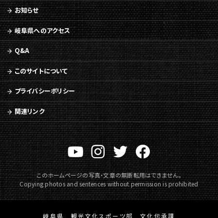
移
お知らせ
動
岐阜県へのアクセス
Q&A
このサイトについて
プライバシーポリシー
関連リンク
このホームページの写真・文章の無断転用はできません。
Copying photos and sentences without permission is prohibited
岐阜県 観光文化スポーツ部 文化伝承課