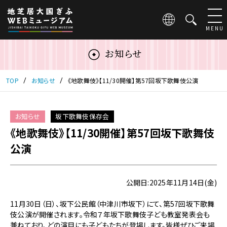
こ
の
ペ
MENU
ー
ジ
お知らせ
は
地
芝
TOP
お知らせ
《地歌舞伎》【11/30開催】第57回坂下歌舞伎公演
居
大
国
お知らせ
坂下歌舞伎保存会
ぎ
《地歌舞伎》【11/30開催】第57回坂下歌舞伎
ふ
WEB
公演
ミ
ュ
ー
公開日:2025年11月14日(金)
ジ
ア
11月30日（日）、坂下公民館（中津川市坂下）にて、第57回坂下歌舞
ム
伎公演が開催されます。令和７年坂下歌舞伎子ども教室発表会も
の
兼ねており、どの演目にも子どもたちが登場します。皆様ぜひご来場