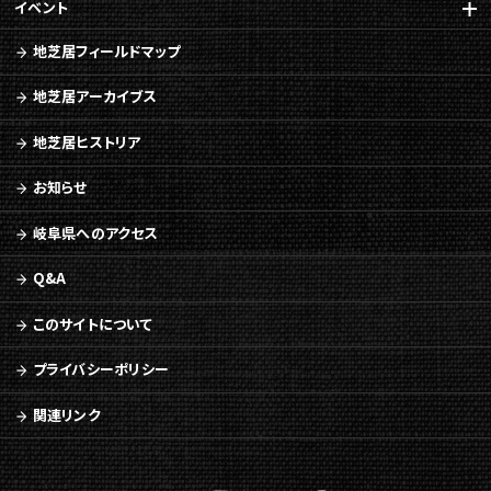
こ
イベント
の
ペ
地芝居フィールドマップ
ー
ジ
地芝居アーカイブス
の
本
地芝居ヒストリア
文
へ
お知らせ
移
岐阜県へのアクセス
動
メ
Q&A
ニ
ュ
このサイトについて
ー
へ
プライバシーポリシー
移
動
関連リンク