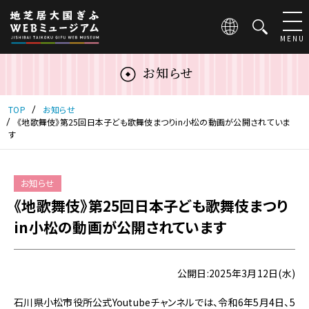
こ
の
ペ
MENU
ー
ジ
お知らせ
は
地
芝
TOP
お知らせ
居
《地歌舞伎》第25回日本子ども歌舞伎まつりin小松の動画が公開されていま
す
大
国
ぎ
ふ
お知らせ
WEB
《地歌舞伎》第25回日本子ども歌舞伎まつり
ミ
in小松の動画が公開されています
ュ
ー
ジ
ア
公開日:2025年3月12日(水)
ム
の
石川県小松市役所公式Youtubeチャンネルでは、令和6年5月4日、5