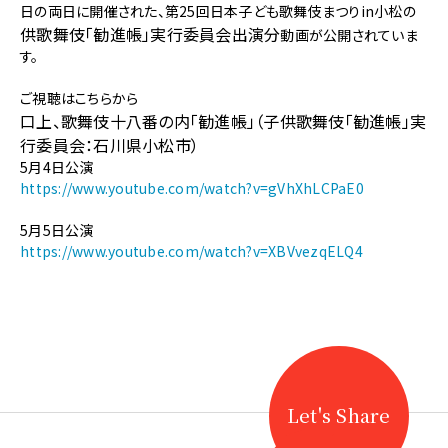
《地
日の両日に開催された、第25回日本子ども歌舞伎まつりin小松の
歌
供歌舞伎「勧進帳」実行委員会出演分
動画が公開されていま
舞
す。
伎》
第
ご視聴はこちらから
25
口上、歌舞伎十八番の内「勧進帳」（子供歌舞伎「勧進帳」実
回
行委員会：石川県小松市）
日
5月4日公演
本
https://www.youtube.com/watch?v=gVhXhLCPaE0
子
ど
5月5日公演
も
https://www.youtube.com/watch?v=XBVvezqELQ4
歌
舞
伎
ま
つ
り
in
小
Let's Share
松
の