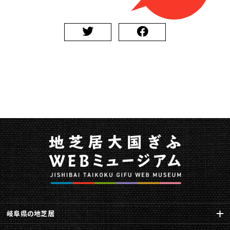
動
画
が
公
開
さ
れ
て
い
ま
す
に
関
す
る
ペ
ー
ジ
で
岐阜県の地芝居
す。