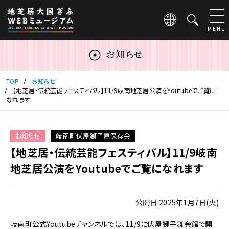
こ
の
ペ
MENU
ー
ジ
お知らせ
は
地
芝
TOP
お知らせ
居
【地芝居・伝統芸能フェスティバル】11/9岐南地芝居公演をYoutubeでご覧に
なれます
大
国
ぎ
ふ
お知らせ
岐南町伏屋獅子舞保存会
WEB
【地芝居・伝統芸能フェスティバル】11/9岐南
ミ
地芝居公演をYoutubeでご覧になれます
ュ
ー
ジ
ア
公開日:2025年1月7日(火)
ム
の
岐南町公式Youtubeチャンネルでは、11/9に伏屋獅子舞会館で開