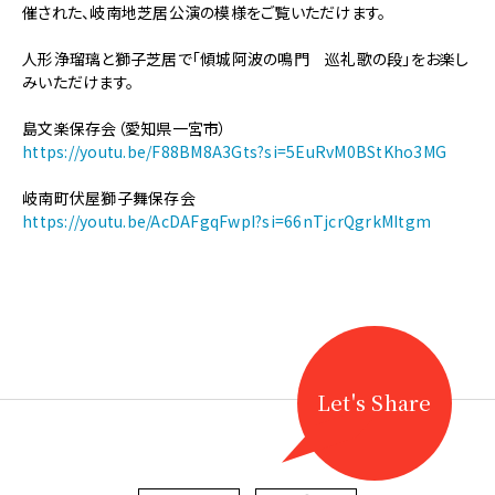
【地
催された、岐南地芝居公演の模様をご覧いただけます。
芝
居・
人形浄瑠璃と獅子芝居で「傾城阿波の鳴門 巡礼歌の段」をお楽し
伝
みいただけます。
統
芸
島文楽保存会（愛知県一宮市）
能
https://youtu.be/F88BM8A3Gts?si=5EuRvM0BStKho3MG
フ
ェ
岐南町伏屋獅子舞保存会
ス
https://youtu.be/AcDAFgqFwpI?si=66nTjcrQgrkMItgm
テ
ィ
バ
ル】
11/9
岐
南
地
Let's Share
芝
居
公
演