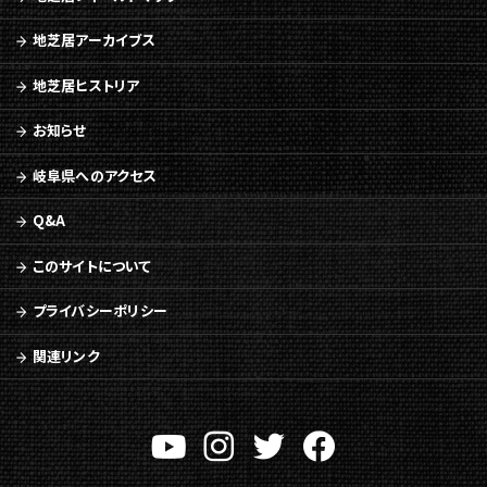
の
ペ
地芝居アーカイブス
ー
ジ
地芝居ヒストリア
の
本
お知らせ
文
へ
岐阜県へのアクセス
移
動
Q&A
メ
ニ
このサイトについて
ュ
ー
プライバシーポリシー
へ
移
関連リンク
動