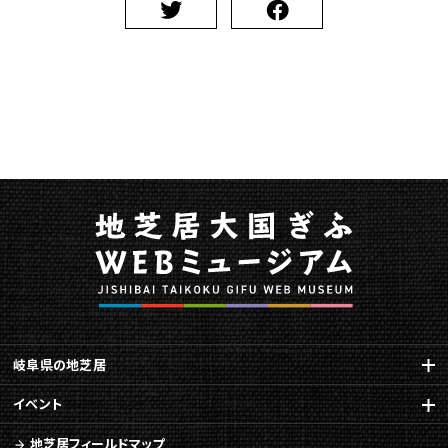
を
Youtube
で
ご
覧
に
な
れ
ま
す
に
関
す
る
ペ
ー
ジ
岐阜県の地芝居
で
す。
イベント
こ
地芝居フィールドマップ