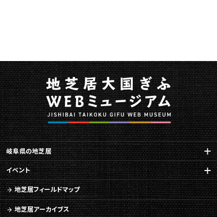
ェ
ス
テ
ィ
バ
ル
ｉ
ｎ
下
呂
温
泉
白
雲
座
岐阜県の地芝居
を
イベント
開
催
地芝居フィールドマップ
し
ま
地芝居アーカイブス
す