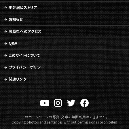
《地
地芝居ヒストリア
歌
舞
お知らせ
伎》
に
岐阜県へのアクセス
関
す
Q&A
る
ペ
このサイトについて
ー
ジ
プライバシーポリシー
で
す。
関連リンク
こ
の
ペ
ー
ジ
の
このホームページの写真・文章の無断転用はできません。
本
Copying photos and sentences without permission is prohibited
文