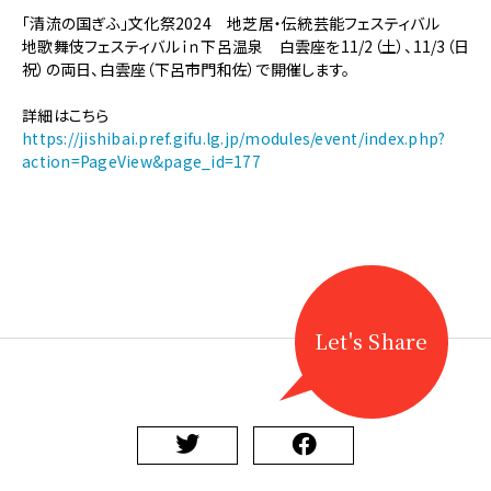
【地
「清流の国ぎふ」文化祭2024 地芝居・伝統芸能フェスティバル
芝
地歌舞伎フェスティバルｉｎ下呂温泉 白雲座を11/2（土）、11/3（日
居・
祝）の両日、白雲座（下呂市門和佐）で開催します。
伝
統
詳細はこちら
芸
https://jishibai.pref.gifu.lg.jp/modules/event/index.php?
能
action=PageView&page_id=177
フ
ェ
ス
テ
ィ
バ
ル】
11/2-
Let's Share
3
に
地
歌
舞
伎
フ