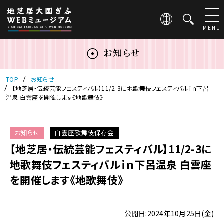
こ
の
ペ
MENU
ー
ジ
お知らせ
は
地
芝
TOP
お知らせ
居
【地芝居・伝統芸能フェスティバル】11/2-3に地歌舞伎フェスティバルｉｎ下呂
温泉 白雲座を開催します《地歌舞伎》
大
国
ぎ
ふ
お知らせ
白雲座歌舞伎保存会
WEB
【地芝居・伝統芸能フェスティバル】11/2-3に
ミ
地歌舞伎フェスティバルｉｎ下呂温泉 白雲座
ュ
ー
を開催します《地歌舞伎》
ジ
ア
ム
公開日:2024年10月25日(金)
の