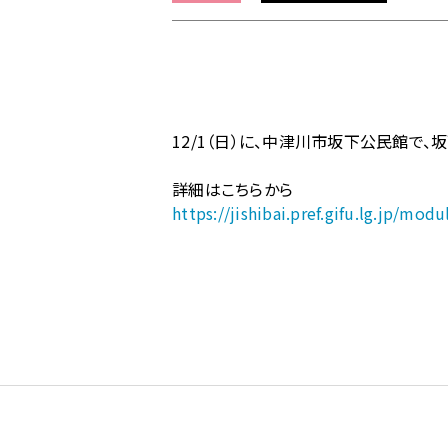
ム
の
《地
歌
舞
伎》
12/1（日）に、中津川市坂下公民館で
12/1
に
詳細はこちらから
坂
https://jishibai.pref.gifu.lg.jp/m
下
歌
舞
伎
特
別
公
演
を