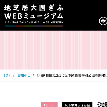
こ
の
ペ
ー
ジ
は
地
芝
居
大
国
ぎ
ふ
TOP
お知らせ
《地歌舞伎》12/1に坂下歌舞伎特別公演を開催
WEB
ミ
ュ
ー
ジ
《地
お知らせ
坂下歌舞伎保存会
ア