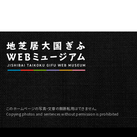
開
催
し
ま
す
に
関
す
る
ペ
ー
ジ
で
す。
こ
このホームページの写真・文章の無断転用はできません。
Copying photos and sentences without permission is prohibited
の
ペ
ー