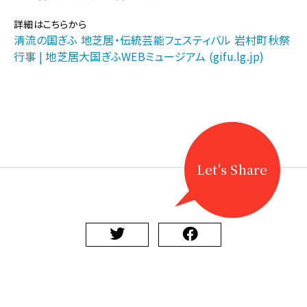
【地
芝
詳細はこちらから
居・
清流の国ぎふ 地芝居・伝統芸能フェスティバル 岩村町秋祭
伝
行事 | 地芝居大国ぎふWEBミュージアム (gifu.lg.jp)
統
芸
能
フ
ェ
ス
テ
ィ
Let's Share
バ
ル】
10/5
に
岩
村
町
秋
祭
行