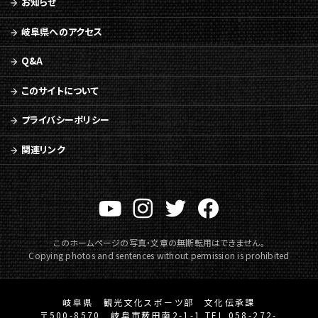
ジ
お知らせ
の
岐阜県へのアクセス
本
文
Q&A
へ
移
このサイトについて
動
メ
プライバシーポリシー
ニ
ュ
関連リンク
ー
へ
移
動
このホームページの写真・文章の無断転用はできません。
Copying photos and sentences without permission is prohibited
岐阜県 観光文化スポーツ部 文化伝承課
〒500-8570 岐阜市薮田南2-1-1 TEL 058-272-