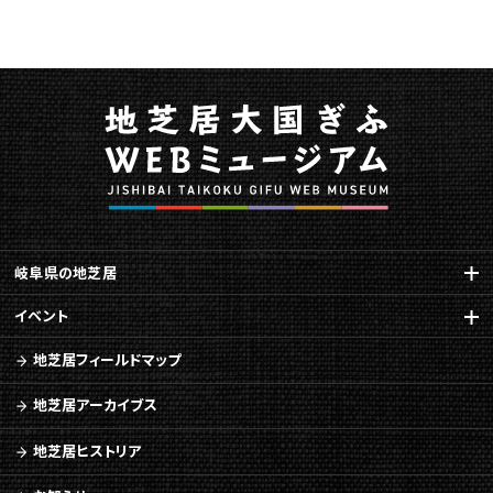
事
を
開
催
し
ま
す
に
関
す
る
岐阜県の地芝居
ペ
ー
イベント
ジ
で
地芝居フィールドマップ
す。
こ
地芝居アーカイブス
の
ペ
地芝居ヒストリア
ー