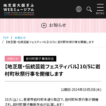
こ
の
ペ
MENU
ー
ジ
お知らせ
は
地
芝
TOP
お知らせ
居
【地芝居・伝統芸能フェスティバル】10/5に岩村町秋祭行事を開催します
大
国
ぎ
お知らせ
岩村町獅子舞保存会
ふ
【地芝居・伝統芸能フェスティバル】10/5に岩
WEB
ミ
村町秋祭行事を開催します
ュ
ー
ジ
公開日:2024年10月2日(水)
ア
ム
10/5（土）に、恵那市岩村町本通り周辺で、岩村町秋祭行事が開催
の
され、岩村町獅子舞保存会が出演します！