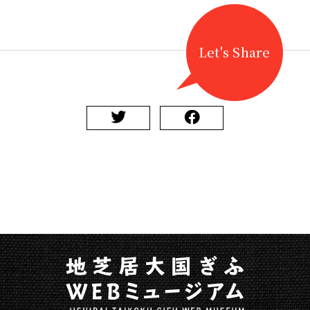
内
芝
居
Let's Share
小
屋
で
開
催
に
関
す
る
ペ
ー
ジ
で
す。
こ
の
ペ