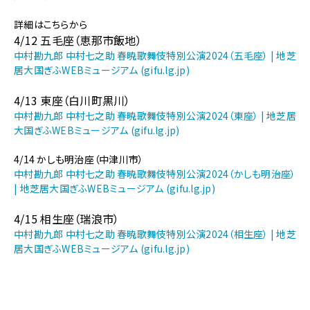
中
村
詳細はこちらから
勘
4/12 五毛座（恵那市飯地）
九
中村勘九郎 中村七之助 春暁歌舞伎特別公演2024（五毛座） | 地芝
郎
居大国ぎふWEBミュージアム (gifu.lg.jp)
中
村
4/13 東座（白川町黒川）
七
中村勘九郎 中村七之助 春暁歌舞伎特別公演2024（東座） | 地芝居
之
大国ぎふWEBミュージアム (gifu.lg.jp)
助
春
4/14 かしも明治座（中津川市）
暁
中村勘九郎 中村七之助 春暁歌舞伎特別公演2024（かしも明治座）
歌
| 地芝居大国ぎふWEBミュージアム (gifu.lg.jp)
舞
伎
4/15 相生座（瑞浪市）
特
中村勘九郎 中村七之助 春暁歌舞伎特別公演2024（相生座） | 地芝
別
居大国ぎふWEBミュージアム (gifu.lg.jp)
公
演
2024
を
県