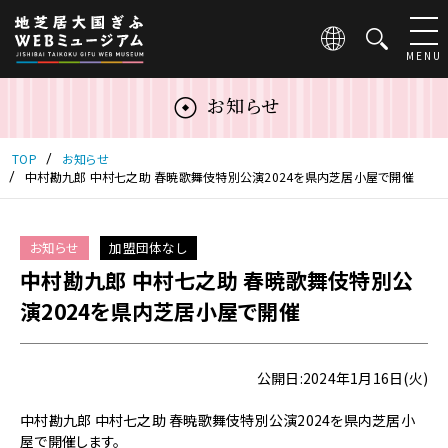
こ
の
ペ
MENU
ー
ジ
お知らせ
は
地
芝
TOP
お知らせ
居
中村勘九郎 中村七之助 春暁歌舞伎特別公演2024を県内芝居小屋で開催
大
国
ぎ
お知らせ
加盟団体なし
ふ
中村勘九郎 中村七之助 春暁歌舞伎特別公
WEB
ミ
演2024を県内芝居小屋で開催
ュ
ー
ジ
公開日:2024年1月16日(火)
ア
ム
中村勘九郎 中村七之助 春暁歌舞伎特別公演2024を県内芝居小
の
屋で開催します。