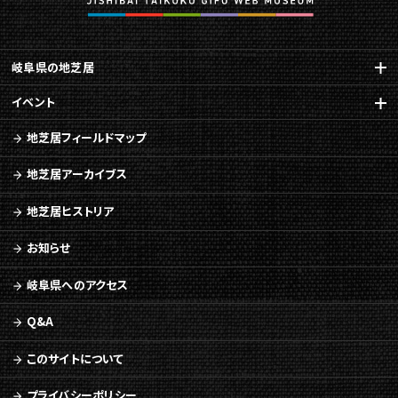
ー
ジ
の
本
岐阜県の地芝居
文
へ
イベント
移
動
地芝居フィールドマップ
メ
ニ
地芝居アーカイブス
ュ
ー
地芝居ヒストリア
へ
移
お知らせ
動
岐阜県へのアクセス
Q&A
このサイトについて
プライバシーポリシー