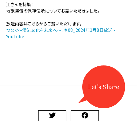
【地
江さんを特集！
歌
地歌舞伎の保存伝承についてお話いただきました。
舞
伎】
放送内容はこちらからご覧いただけます。
つ
つなぐ～清流文化を未来へ～：♯08_2024年1月8日放送 -
な
YouTube
ぐ
～
清
流
文
化
を
未
Let's Share
来
へ
～
で
小
栗
幸
江