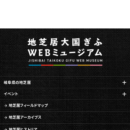
さ
ん
を
特
集
に
関
す
る
ペ
ー
ジ
で
岐阜県の地芝居
す。
イベント
こ
の
地芝居フィールドマップ
ペ
ー
地芝居アーカイブス
ジ
の
地芝居ヒストリア