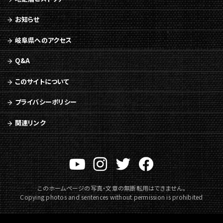
本
文
お知らせ
へ
移
岐阜県へのアクセス
動
メ
Q&A
ニ
ュ
このサイトについて
ー
へ
プライバシーポリシー
移
動
関連リンク
このホームページの写真・文章の無断転用はできません。
Copying photos and sentences without permission is prohibited