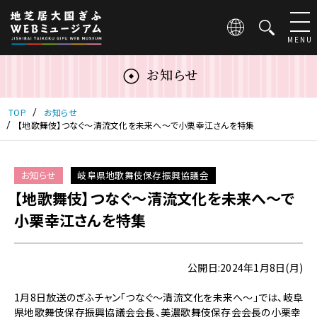
こ
の
ペ
MENU
ー
ジ
お知らせ
は
地
芝
TOP
お知らせ
居
【地歌舞伎】つなぐ～清流文化を未来へ～で小栗幸江さんを特集
大
国
ぎ
お知らせ
岐阜県地歌舞伎保存振興協議会
ふ
【地歌舞伎】つなぐ～清流文化を未来へ～で
WEB
ミ
小栗幸江さんを特集
ュ
ー
ジ
公開日:2024年1月8日(月)
ア
ム
1月8日放送のぎふチャン「つなぐ～清流文化を未来へ～」では、岐阜
の
県地歌舞伎保存振興協議会会長、美濃歌舞伎保存会会長の小栗幸