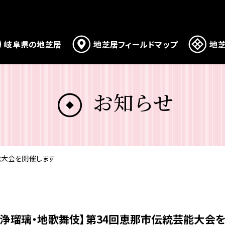
岐阜県の地芝居
地芝居フィールドマップ
地芝
お知らせ
能大会を開催します
形浄瑠璃・地歌舞伎】第34回恵那市伝統芸能大会