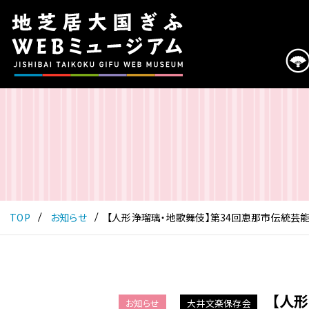
こ
の
ペ
ー
ジ
は
地
芝
居
大
国
ぎ
ふ
TOP
お知らせ
【人形浄瑠璃・地歌舞伎】第34回恵那市伝統芸
WEB
ミ
ュ
ー
ジ
【人
お知らせ
大井文楽保存会
ア