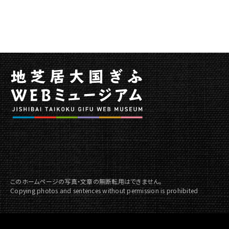
統
芸
能
大
会
を
開
催
し
ま
す
に
関
す
る
このホームページの写真・文章の無断転用はできません。
ペ
Copying photos and sentences without permission is prohibited
ー
ジ
で