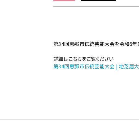
ム
の
【人
形
浄
瑠
第34回恵那市伝統芸能大会を令和6年1
璃・
地
詳細はこちらをご覧ください
歌
第34回恵那市伝統芸能大会 | 地芝居大国ぎふ
舞
伎】
第
34
回
恵
那
市
伝