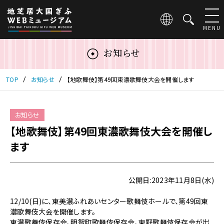
こ
の
ペ
MENU
ー
ジ
お知らせ
は
地
芝
TOP
お知らせ
【地歌舞伎】第49回東濃歌舞伎大会を開催します
居
大
国
お知らせ
ぎ
【地歌舞伎】第49回東濃歌舞伎大会を開催し
ふ
WEB
ます
ミ
ュ
ー
公開日:2023年11月8日(水)
ジ
ア
12/10(日)に、東美濃ふれあいセンター歌舞伎ホールで、第49回東
ム
濃歌舞伎大会を開催します。
の
東濃歌舞伎保存会、明智町歌舞伎保存会、東野歌舞伎保存会が出