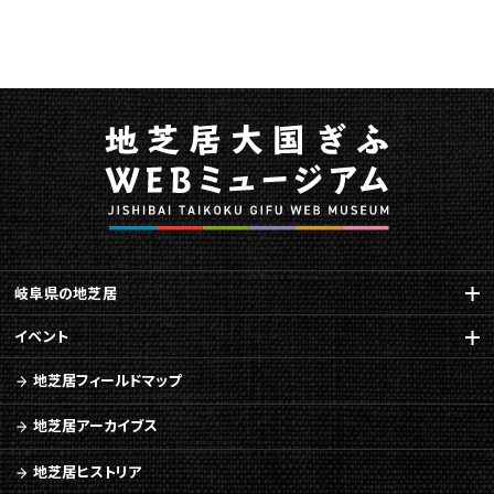
す
る
ペ
ー
ジ
で
す。
こ
の
ペ
ー
ジ
岐阜県の地芝居
の
本
イベント
文
地芝居フィールドマップ
へ
移
地芝居アーカイブス
動
メ
地芝居ヒストリア
ニ