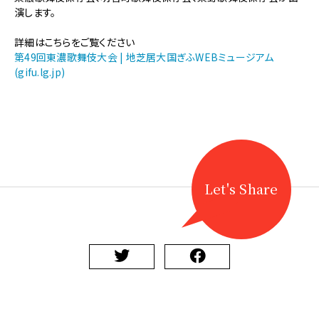
【地
演します。
歌
舞
詳細はこちらをご覧ください
伎】
第49回東濃歌舞伎大会 | 地芝居大国ぎふWEBミュージアム
第
(gifu.lg.jp)
49
回
東
濃
歌
舞
伎
大
Let's Share
会
を
開
催
し
ま
す
に
関