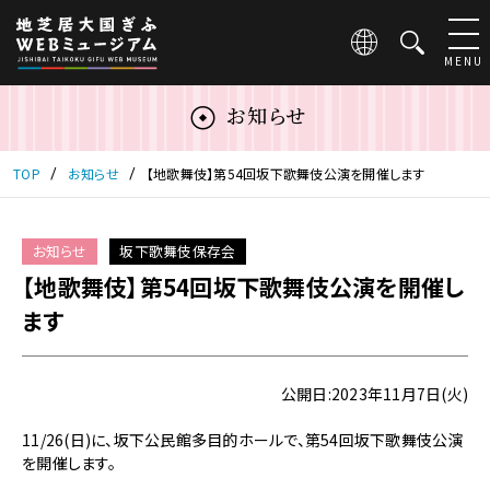
こ
の
ペ
MENU
ー
ジ
お知らせ
は
地
芝
TOP
お知らせ
【地歌舞伎】第54回坂下歌舞伎公演を開催します
居
大
国
お知らせ
坂下歌舞伎保存会
ぎ
【地歌舞伎】第54回坂下歌舞伎公演を開催し
ふ
WEB
ます
ミ
ュ
ー
公開日:2023年11月7日(火)
ジ
ア
11/26(日)に、坂下公民館多目的ホールで、第54回坂下歌舞伎公演
ム
を開催します。
の