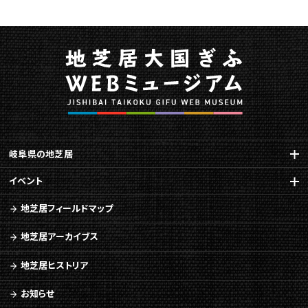
す
る
ペ
ー
ジ
で
す。
こ
の
ペ
岐阜県の地芝居
ー
ジ
イベント
の
地芝居フィールドマップ
本
文
地芝居アーカイブス
へ
移
地芝居ヒストリア
動
メ
お知らせ
ニ