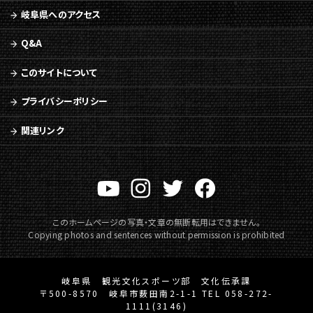
ュ
岐阜県へのアクセス
ー
へ
Q&A
移
動
このサイトについて
プライバシーポリシー
関連リンク
このホームページの写真・文章の無断転用はできません。
Copying photos and sentences without permission is prohibited
岐阜県 観光文化スポーツ部 文化伝承課
〒500-8570 岐阜市薮田南2-1-1 TEL 058-272-
1111(3146)