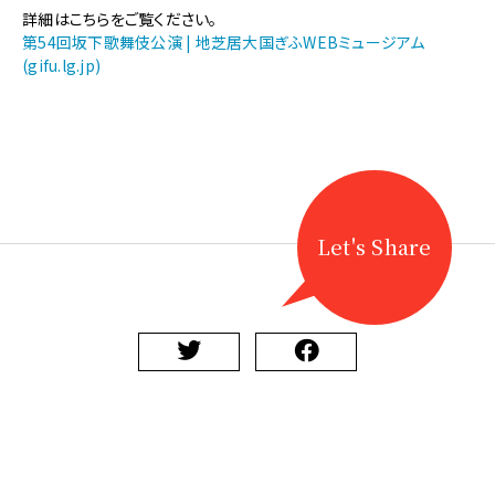
【地
詳細はこちらをご覧ください。
歌
第54回坂下歌舞伎公演 | 地芝居大国ぎふWEBミュージアム
舞
(gifu.lg.jp)
伎】
第
54
回
坂
下
歌
舞
Let's Share
伎
公
演
を
開
催
し
ま
す
に
関