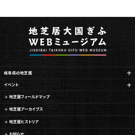
を
開
催
に
関
す
る
ペ
ー
ジ
で
岐阜県の地芝居
す。
イベント
こ
の
地芝居フィールドマップ
ペ
ー
地芝居アーカイブス
ジ
の
地芝居ヒストリア
本
文
お知らせ