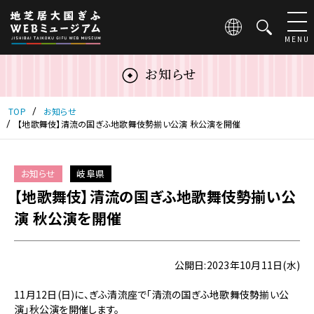
こ
の
ペ
MENU
ー
ジ
お知らせ
は
地
芝
TOP
お知らせ
居
【地歌舞伎】清流の国ぎふ地歌舞伎勢揃い公演 秋公演を開催
大
国
ぎ
お知らせ
岐阜県
ふ
【地歌舞伎】清流の国ぎふ地歌舞伎勢揃い公
WEB
ミ
演 秋公演を開催
ュ
ー
ジ
公開日:2023年10月11日(水)
ア
ム
11月12日(日)に、ぎふ清流座で「清流の国ぎふ地歌舞伎勢揃い公
の
演」秋公演を開催します。