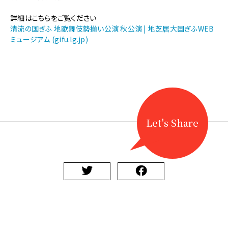
【地
歌
詳細はこちらをご覧ください
舞
清流の国ぎふ 地歌舞伎勢揃い公演 秋公演 | 地芝居大国ぎふWEB
伎】
ミュージアム (gifu.lg.jp)
清
流
の
国
ぎ
ふ
地
歌
Let's Share
舞
伎
勢
揃
い
公
演
秋
公
演