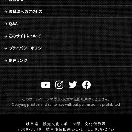
へ
移
岐阜県へのアクセス
動
メ
Q&A
ニ
ュ
このサイトについて
ー
へ
プライバシーポリシー
移
動
関連リンク
このホームページの写真・文章の無断転用はできません。
Copying photos and sentences without permission is prohibited
岐阜県 観光文化スポーツ部 文化伝承課
〒500-8570 岐阜市薮田南2-1-1 TEL 058-272-