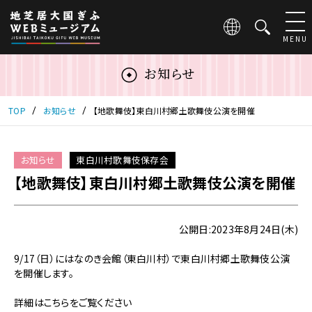
こ
の
ペ
MENU
ー
ジ
お知らせ
は
地
芝
TOP
お知らせ
【地歌舞伎】東白川村郷土歌舞伎公演を開催
居
大
国
お知らせ
東白川村歌舞伎保存会
ぎ
【地歌舞伎】東白川村郷土歌舞伎公演を開催
ふ
WEB
ミ
ュ
公開日:2023年8月24日(木)
ー
ジ
9/17（日）にはなのき会館（東白川村）で東白川村郷土歌舞伎公演
ア
を開催します。
ム
の
詳細はこちらをご覧ください