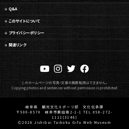
へ
移
Q&A
動
このサイトについて
プライバシーポリシー
関連リンク
このホームページの写真・文章の無断転用はできません。
Copying photos and sentences without permission is prohibited
岐阜県 観光文化スポーツ部 文化伝承課
〒500-8570 岐阜市薮田南2-1-1 TEL 058-272-
1111(3146)
Ⓒ2026 Jishibai Taikoku Gifu Web Museum