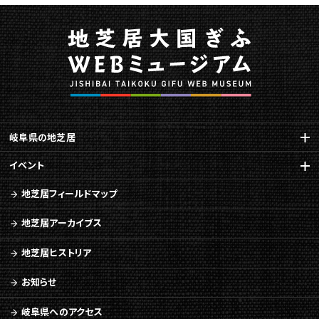
ペ
ー
ジ
で
す。
こ
の
ペ
岐阜県の地芝居
ー
ジ
イベント
の
本
地芝居フィールドマップ
文
へ
地芝居アーカイブス
移
動
地芝居ヒストリア
メ
ニ
お知らせ
ュ
ー
岐阜県へのアクセス