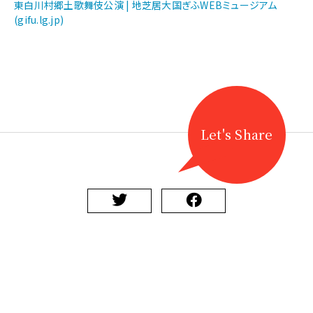
【地
東白川村郷土歌舞伎公演 | 地芝居大国ぎふWEBミュージアム
歌
(gifu.lg.jp)
舞
伎】
東
白
川
村
郷
Let's Share
土
歌
舞
伎
公
演
を
開
催
に
関
す
る