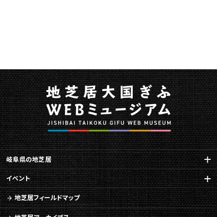
に
関
す
る
ペ
ー
ジ
で
す。
こ
の
ペ
ー
ジ
の
岐阜県の地芝居
本
文
イベント
へ
地芝居フィールドマップ
移
動