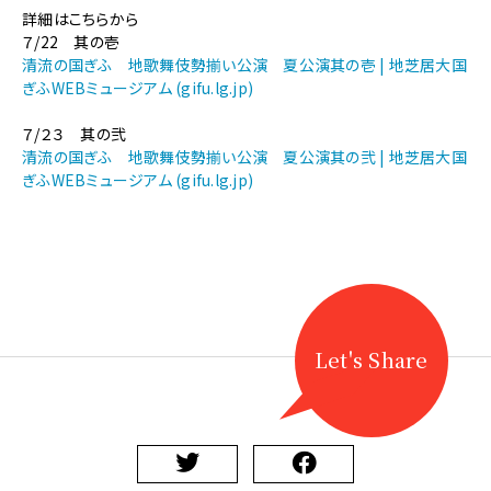
【地
詳細はこちらから
歌
７/22 其の壱
舞
清流の国ぎふ 地歌舞伎勢揃い公演 夏公演其の壱 | 地芝居大国
伎】
ぎふWEBミュージアム (gifu.lg.jp)
清
流
７/２３ 其の弐
の
清流の国ぎふ 地歌舞伎勢揃い公演 夏公演其の弐 | 地芝居大国
国
ぎふWEBミュージアム (gifu.lg.jp)
ぎ
ふ
地
歌
舞
伎
勢
揃
Let's Share
い
公
演
夏
公
演