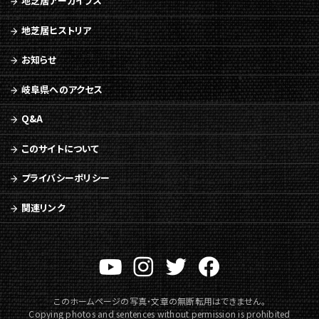
地芝居アーカイブス
メ
ニ
地芝居ヒストリア
ュ
ー
お知らせ
へ
移
岐阜県へのアクセス
動
Q&A
このサイトについて
プライバシーポリシー
関連リンク
このホームページの写真・文章の無断転用はできません。
Copying photos and sentences without permission is prohibited