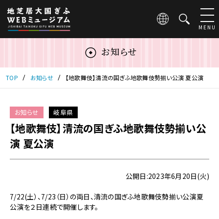
こ
の
ペ
MENU
ー
ジ
お知らせ
は
地
芝
TOP
お知らせ
【地歌舞伎】清流の国ぎふ地歌舞伎勢揃い公演 夏公演
居
大
国
お知らせ
岐阜県
ぎ
【地歌舞伎】清流の国ぎふ地歌舞伎勢揃い公
ふ
WEB
演 夏公演
ミ
ュ
ー
公開日:2023年6月20日(火)
ジ
ア
7/22(土）、7/23（日）の両日、清流の国ぎふ地歌舞伎勢揃い公演夏
ム
公演を２日連続で開催します。
の