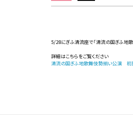
ム
の
【地
歌
舞
伎】
5/28にぎふ清流座で「清流の国ぎふ地
清
流
詳細はこちらをご覧ください
の
清流の国ぎふ地歌舞伎勢揃い公演 初夏公演 
国
ぎ
ふ
地
歌
舞
伎
勢
揃