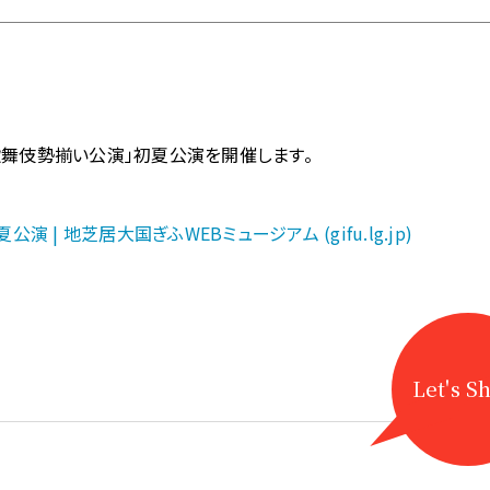
歌舞伎勢揃い公演」初夏公演を開催します。
| 地芝居大国ぎふWEBミュージアム (gifu.lg.jp)
Let's S