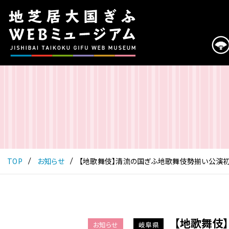
こ
の
ペ
ー
ジ
は
地
芝
居
大
国
ぎ
ふ
TOP
お知らせ
【地歌舞伎】清流の国ぎふ地歌舞伎勢揃い公演
WEB
ミ
ュ
ー
ジ
【地歌舞伎
お知らせ
岐阜県
ア