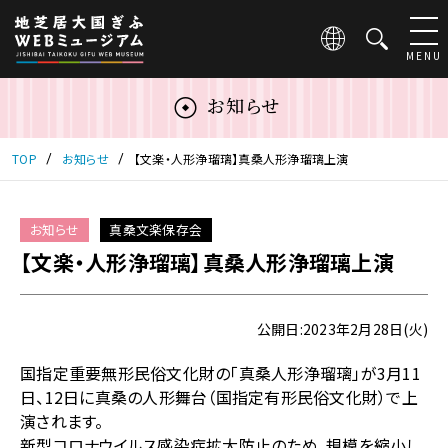
こ
の
ペ
MENU
ー
ジ
お知らせ
は
地
芝
TOP
お知らせ
【文楽・人形浄瑠璃】真桑人形浄瑠璃上演
居
大
国
お知らせ
真桑文楽保存会
ぎ
【文楽・人形浄瑠璃】真桑人形浄瑠璃上演
ふ
WEB
ミ
ュ
公開日:2023年2月28日(火)
ー
ジ
国指定重要無形民俗文化財の「真桑人形浄瑠璃」が3月11
ア
日、12日に真桑の人形舞台（国指定有形民俗文化財）で上
ム
演されます。
の
新型コロナウイルス感染症拡大防止のため、規模を縮小し