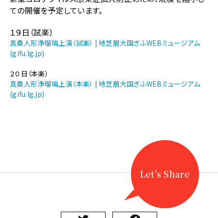
【文
ての開催を予定しています。
楽・
人
１９日（試楽）
形
浄
真桑人形浄瑠璃上演（試楽） | 地芝居大国ぎふWEBミュージアム
瑠
(gifu.lg.jp)
璃】
真
２０日（本楽）
桑
真桑人形浄瑠璃上演（本楽） | 地芝居大国ぎふWEBミュージアム
人
(gifu.lg.jp)
形
浄
瑠
璃
上
演
に
Let's Share
関
す
る
ペ
ー