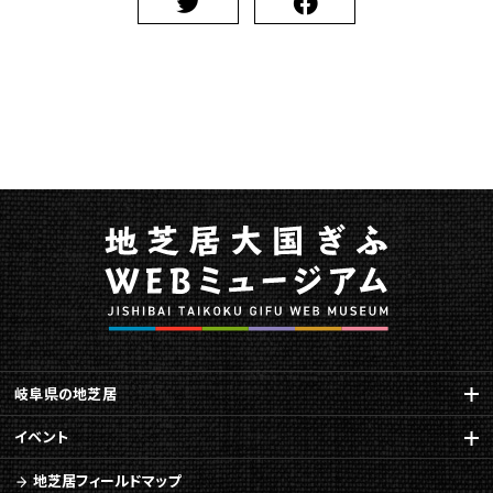
ジ
で
す。
こ
の
ペ
ー
ジ
の
本
文
へ
移
動
メ
ニ
岐阜県の地芝居
ュ
ー
イベント
へ
移
地芝居フィールドマップ