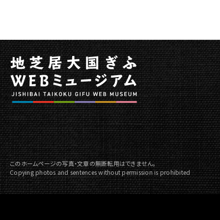
い
公
演」
に
関
す
る
ペ
ー
ジ
で
す。
こ
の
このホームページの写真・文章の無断転用はできません。
Copying photos and sentences without permission is prohibited
ペ
ー
ジ
の