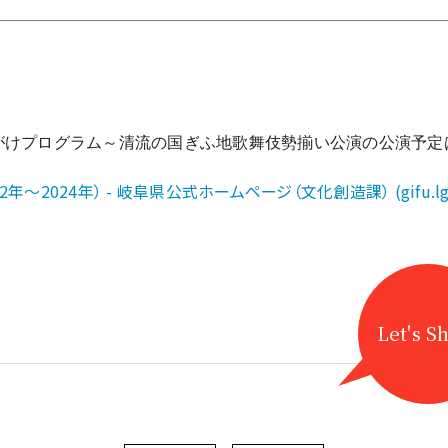
がけプログラム～清流の国ぎふ地歌舞伎勢揃い公演の公演予定
2024年） - 岐阜県公式ホームページ（文化創造課） (gifu.lg.
Let's S