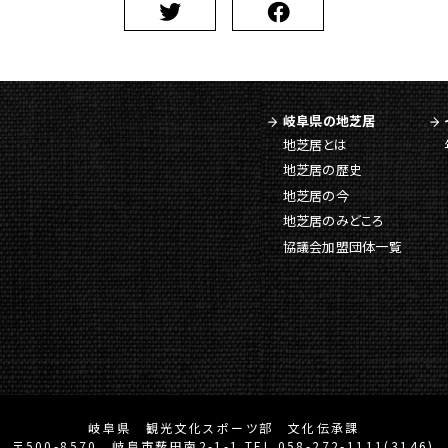
岐阜県の地芝居
地芝居とは
地芝居の歴史
地芝居の今
地芝居のみどころ
協議会加盟団体一覧
岐阜県 観光文化スポーツ部 文化伝承課
〒500-8570 岐阜市薮田南2-1-1 TEL 058-272-1111(3146)