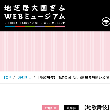
こ
の
ペ
ー
ジ
は
地
芝
居
大
国
ぎ
ふ
TOP
お知らせ
【地歌舞伎】「清流の国ぎふ地歌舞伎勢揃い公演
WEB
ミ
ュ
ー
ジ
【地歌舞伎
お知らせ
岐阜県
ア