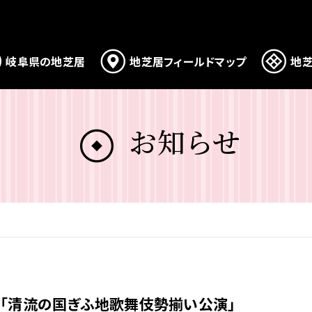
岐阜県の地芝居
地芝居フィールドマップ
地芝
お知らせ
」
】「清流の国ぎふ地歌舞伎勢揃い公演」