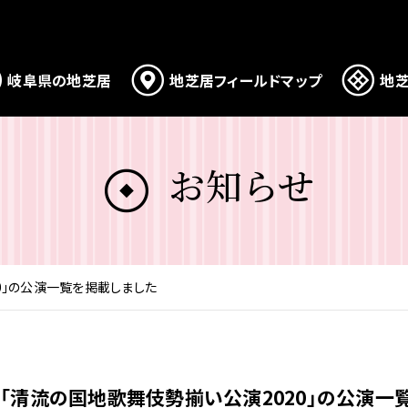
岐阜県の地芝居
地芝居フィールドマップ
地芝
お知らせ
0」の公演一覧を掲載しました
】「清流の国地歌舞伎勢揃い公演2020」の公演一