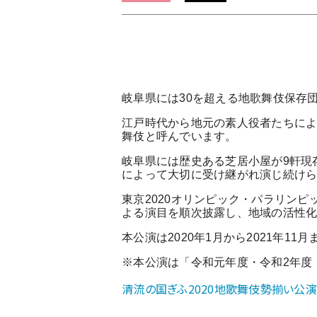
ム
の
【地
歌
舞
伎】
岐阜県には30を超える地歌舞伎保存
「清
江戸時代から地元の素人役者たちに
流
舞伎と呼んでいます。
の
岐阜県には歴史ある芝居小屋が9軒現
国
によって大切に受け継がれ演じ続け
地
歌
東京2020オリンピック・パラリン
よる演目を順次披露し、地域の活性
舞
伎
本公演は2020年1月から2021年1
勢
※本公演は「令和元年度・令和2年度
揃
い
清流の国ぎふ2020地歌舞伎勢揃い公演 - 
公