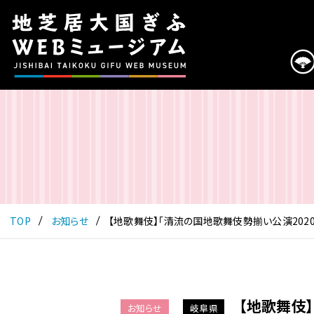
こ
の
ペ
ー
ジ
は
地
芝
居
大
国
ぎ
ふ
TOP
お知らせ
【地歌舞伎】「清流の国地歌舞伎勢揃い公演202
WEB
ミ
ュ
ー
ジ
【地歌舞伎
お知らせ
岐阜県
ア