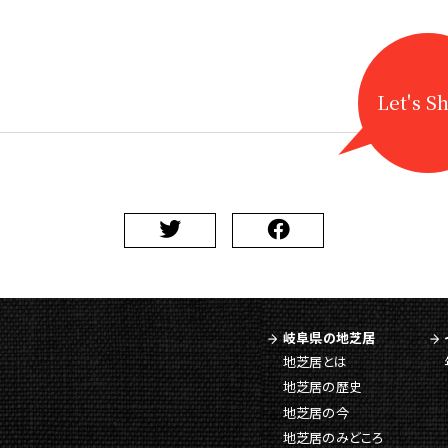
Let's S
岐阜県の地芝居
地芝居とは
地芝居の歴史
地芝居の今
地芝居のみどころ