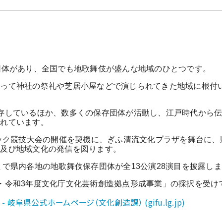
団体があり、全国でも地歌舞伎が盛んな地域のひとつです。
よって神社の祭礼や芝居小屋などで演じられてきた地域に根付
存しているほか、数多くの保存団体が活動し、江戸時代から
られています。
ピック競技大会の開催を契機に、ぎふ清流文化プラザを舞台に
化及び地域文化の発信を図ります。
1月まで県内各地の地歌舞伎保存団体が全13公演28演目を披露し
・令和3年度文化庁文化芸術創造拠点形成事業」の採択を受け
岐阜県公式ホームページ（文化創造課） (gifu.lg.jp)