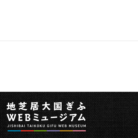
演
2020」
の
公
演
一
覧
を
掲
載
し
ま
し
た
に
関
す
る
ペ