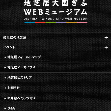
で
す。
こ
の
ペ
ー
岐阜県の地芝居
ジ
の
イベント
本
文
地芝居フィールドマップ
へ
移
地芝居アーカイブス
動
メ
地芝居ヒストリア
ニ
ュ
お知らせ
ー
へ
岐阜県へのアクセス
移
動
Q&A