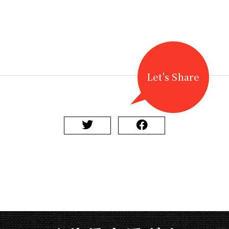
【地
歌
舞
伎】
芝
居
小
Let's Share
屋
360°VR
に
東
座
を
追
加
に
関
す
る
ペ
ー
ジ