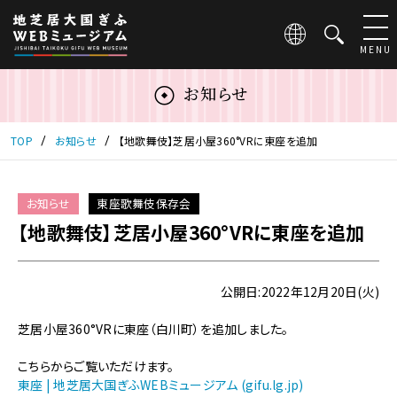
こ
の
ペ
MENU
ー
ジ
お知らせ
は
地
芝
TOP
お知らせ
【地歌舞伎】芝居小屋360°VRに東座を追加
居
大
国
お知らせ
東座歌舞伎保存会
ぎ
【地歌舞伎】芝居小屋360°VRに東座を追加
ふ
WEB
ミ
ュ
公開日:2022年12月20日(火)
ー
ジ
芝居小屋360°VRに東座（白川町）を追加しました。
ア
ム
こちらからご覧いただけます。
の
東座 | 地芝居大国ぎふWEBミュージアム (gifu.lg.jp)