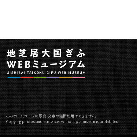
ぐ
じ
ょ
う
2022
の
内
容
を
更
新
に
関
す
る
ペ
このホームページの写真・文章の無断転用はできません。
ー
Copying photos and sentences without permission is prohibited
ジ
で