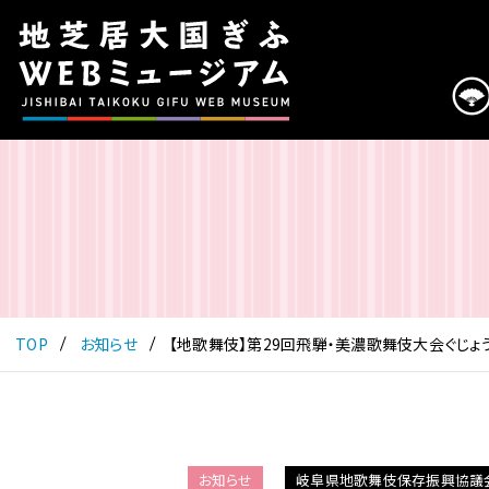
こ
の
ペ
ー
ジ
は
地
芝
居
大
国
ぎ
ふ
TOP
お知らせ
【地歌舞伎】第29回飛騨・美濃歌舞伎大会ぐじょう
WEB
ミ
ュ
ー
ジ
お知らせ
岐阜県地歌舞伎保存振興協議
ア