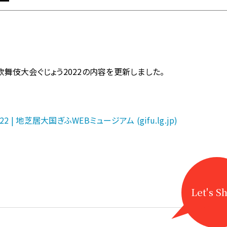
濃歌舞伎大会ぐじょう2022の内容を更新しました。
| 地芝居大国ぎふWEBミュージアム (gifu.lg.jp)
Let's S