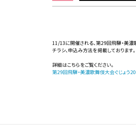
ム
の
【地
歌
舞
伎】
11/13に開催される、第29回飛騨・美
第
チラシ、申込み方法を掲載しております。
29
回
詳細はこちらをご覧ください。
飛
第29回飛騨・美濃歌舞伎大会ぐじょう2022 
騨・
美
濃
歌
舞
伎
大
会