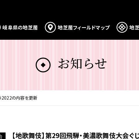
岐阜県の地芝居
地芝居フィールドマップ
地芝
お知らせ
2022の内容を更新
【地歌舞伎】第29回飛騨・美濃歌舞伎大会ぐじ
会