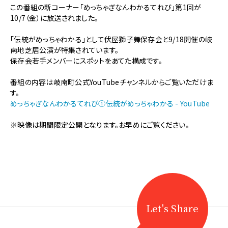
【獅
この番組の新コーナー「めっちゃぎなんわかるてれび」第1回が
子
10/7（金）に放送されました。
芝
居】
「伝統がめっちゃわかる」として伏屋獅子舞保存会と9/18開催の岐
ぎ
南地芝居公演が特集されています。
ふ
保存会若手メンバーにスポットをあてた構成です。
チ
ャ
番組の内容は岐南町公式YouTubeチャンネルからご覧いただけま
ン
す。
で
めっちゃぎなんわかるてれび①伝統がめっちゃわかる - YouTube
伏
屋
※映像は期間限定公開となります。お早めにご覧ください。
獅
子
舞
保
存
会
が
特
Let's Share
集
さ