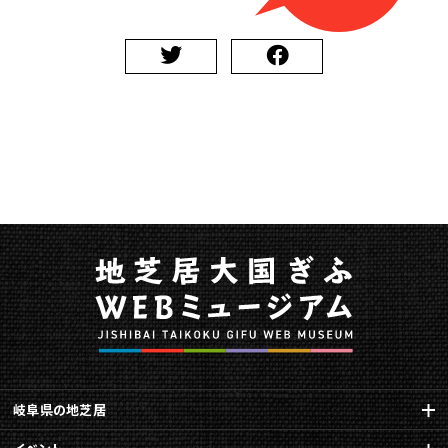
れ
ま
し
た
に
関
す
る
ペ
ー
ジ
で
す。
こ
の
ペ
ー
ジ
の
岐阜県の地芝居
本