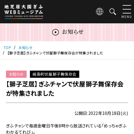
こ
の
ペ
MENU
ー
ジ
お知らせ
は
地
芝
TOP
お知らせ
居
【獅子芝居】ぎふチャンで伏屋獅子舞保存会が特集されました
大
国
ぎ
お知らせ
岐南町伏屋獅子舞保存会
ふ
【獅子芝居】ぎふチャンで伏屋獅子舞保存会
WEB
ミ
が特集されました
ュ
ー
ジ
公開日:2022年10月18日(火)
ア
ム
ぎふチャンで毎週金曜日午後8時から放送されている「めっちゃぎふ
の
わかるてれび」。