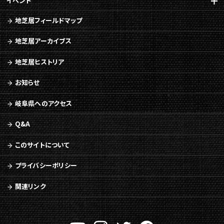
イベント
文
へ
地芝居フィールドマップ
移
動
地芝居アーカイブス
メ
ニ
地芝居ヒストリア
ュ
ー
お知らせ
へ
移
岐阜県へのアクセス
動
Q&A
このサイトについて
プライバシーポリシー
関連リンク