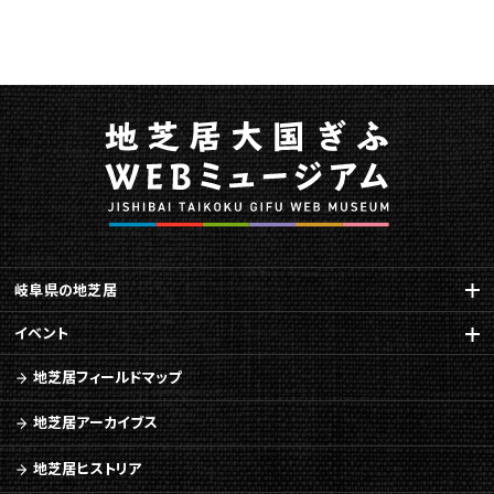
新
に
関
す
る
ペ
ー
ジ
で
す。
こ
の
岐阜県の地芝居
ペ
イベント
ー
ジ
地芝居フィールドマップ
の
本
地芝居アーカイブス
文
へ
地芝居ヒストリア
移