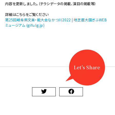
【文
内容を更新しました。（チラシデータの掲載、演目の掲載等）
楽・
能】
詳細はこちらをご覧ください
第
第25回岐阜県文楽・能大会なかつ川2022 | 地芝居大国ぎふWEB
25
ミュージアム (gifu.lg.jp)
回
岐
阜
県
文
楽・
能
大
Let's Share
会
な
か
つ
川
2022
内
容
更