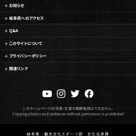
動
お知らせ
メ
ニ
岐阜県へのアクセス
ュ
ー
Q&A
へ
移
このサイトについて
動
プライバシーポリシー
関連リンク
このホームページの写真・文章の無断転用はできません。
Copying photos and sentences without permission is prohibited
岐阜県 観光文化スポーツ部 文化伝承課