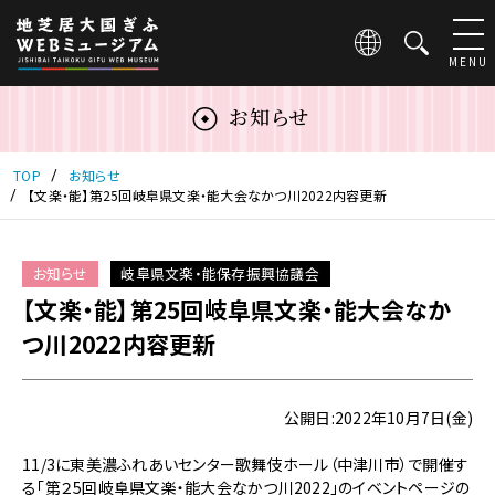
こ
の
ペ
MENU
ー
ジ
お知らせ
は
地
芝
TOP
お知らせ
居
【文楽・能】第25回岐阜県文楽・能大会なかつ川2022内容更新
大
国
ぎ
お知らせ
岐阜県文楽・能保存振興協議会
ふ
【文楽・能】第25回岐阜県文楽・能大会なか
WEB
ミ
つ川2022内容更新
ュ
ー
ジ
公開日:2022年10月7日(金)
ア
ム
11/3に東美濃ふれあいセンター歌舞伎ホール（中津川市）で開催す
の
る「第２5回岐阜県文楽・能大会なかつ川2022」のイベントページの