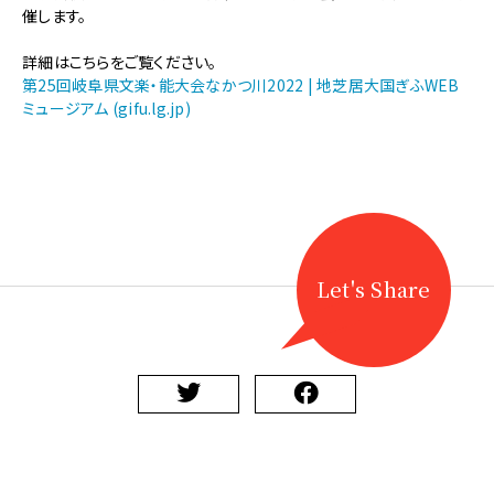
【文
催します。
楽・
能】
詳細はこちらをご覧ください。
第
第25回岐阜県文楽・能大会なかつ川2022 | 地芝居大国ぎふWEB
25
ミュージアム (gifu.lg.jp)
回
岐
阜
県
文
楽・
能
大
Let's Share
会
な
か
つ
川
2022
を
開
催