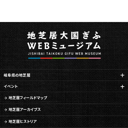
に
関
す
る
ペ
ー
ジ
で
す。
こ
の
ペ
岐阜県の地芝居
ー
イベント
ジ
の
地芝居フィールドマップ
本
文
地芝居アーカイブス
へ
移
地芝居ヒストリア
動