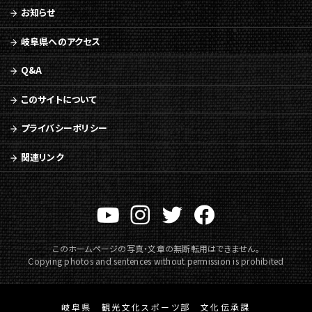
メ
お知らせ
ニ
ュ
岐阜県へのアクセス
ー
へ
Q&A
移
動
このサイトについて
プライバシーポリシー
関連リンク
このホームページの写真・文章の無断転用はできません。
Copying photos and sentences without permission is prohibited
岐阜県 観光文化スポーツ部 文化伝承課