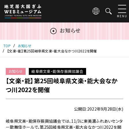
こ
の
ペ
MENU
ー
ジ
お知らせ
は
地
芝
TOP
お知らせ
居
【文楽・能】第25回岐阜県文楽・能大会なかつ川2022を開催
大
国
ぎ
お知らせ
岐阜県文楽・能保存振興協議会
ふ
【文楽・能】第25回岐阜県文楽・能大会なか
WEB
ミ
つ川2022を開催
ュ
ー
ジ
公開日:2022年9月28日(水)
ア
ム
岐阜県文楽・能保存振興協議会では、11/3に東美濃ふれあいセンタ
の
ー歌舞伎ホールで、第25回岐阜県文楽・能大会なかつ川2022を開