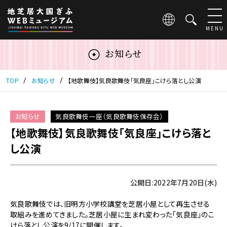
こ
の
ペ
MENU
ー
ジ
お知らせ
は
地
芝
TOP
お知らせ
【地歌舞伎】気良歌舞伎「気良座」こけら落とし公演
居
大
国
お知らせ
気良歌舞伎一座（気良歌舞伎保存会）
ぎ
【地歌舞伎】気良歌舞伎「気良座」こけら落と
ふ
WEB
し公演
ミ
ュ
ー
公開日:2022年7月20日(水)
ジ
ア
気良歌舞伎では、旧明方小学校講堂を芝居小屋として再生させる
ム
取組みを進めてきました。芝居小屋に生まれ変わった「気良座」のこ
の
けら落とし公演を9/17に開催します。