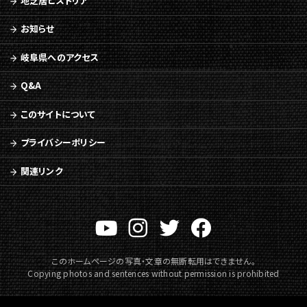
地芝居ヒストリア
ュ
ー
お知らせ
へ
移
岐阜県へのアクセス
動
Q&A
このサイトについて
プライバシーポリシー
関連リンク
このホームページの写真・文章の無断転用はできません。
Copying photos and sentences without permission is prohibited