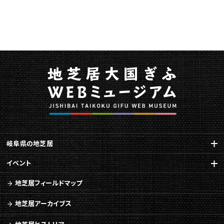
す
る
ペ
ー
ジ
で
す。
こ
の
ペ
ー
ジ
の
岐阜県の地芝居
本
文
イベント
へ
地芝居フィールドマップ
移
動
地芝居アーカイブス
メ
ニ