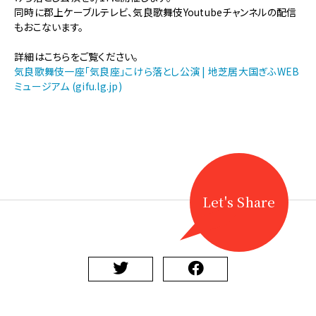
【地
同時に郡上ケーブルテレビ、気良歌舞伎Youtubeチャンネルの配信
歌
もおこないます。
舞
伎】
詳細はこちらをご覧ください。
気
気良歌舞伎一座「気良座」こけら落とし公演 | 地芝居大国ぎふWEB
良
ミュージアム (gifu.lg.jp)
歌
舞
伎
「気
良
座」
こ
け
Let's Share
ら
落
と
し
公
演
に
関