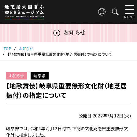
こ
の
ペ
MENU
ー
ジ
お知らせ
は
地
芝
TOP
お知らせ
居
【地歌舞伎】岐阜県重要無形文化財（地芝居振付）の指定について
大
国
ぎ
お知らせ
岐阜県
ふ
【地歌舞伎】岐阜県重要無形文化財（地芝居
WEB
ミ
振付）の指定について
ュ
ー
ジ
公開日:2022年7月12日(火)
ア
ム
岐阜県では、令和4年7月12日付で、下記の文化財を県重要無形文
の
化財に指定しました。