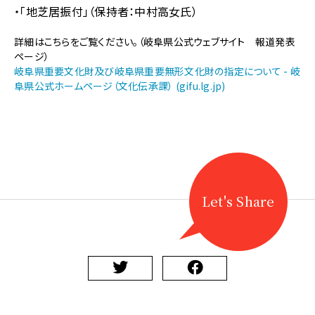
【地
・「地芝居振付」（保持者：中村高女氏）
歌
舞
詳細はこちらをご覧ください。（岐阜県公式ウェブサイト 報道発表
伎】
ページ）
岐
岐阜県重要文化財及び岐阜県重要無形文化財の指定について - 岐
阜
阜県公式ホームページ（文化伝承課） (gifu.lg.jp)
県
重
要
無
形
文
化
財
Let's Share
（地
芝
居
振
付）
の
指
定