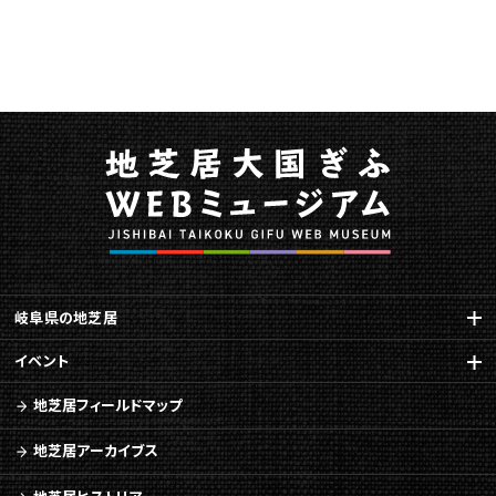
に
つ
い
て
に
関
す
る
ペ
ー
ジ
で
す。
岐阜県の地芝居
こ
の
イベント
ペ
地芝居フィールドマップ
ー
ジ
地芝居アーカイブス
の
本