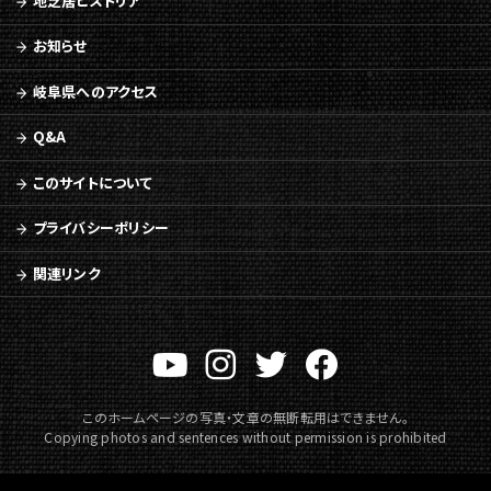
地芝居ヒストリア
文
へ
お知らせ
移
動
岐阜県へのアクセス
メ
ニ
Q&A
ュ
ー
このサイトについて
へ
移
プライバシーポリシー
動
関連リンク
このホームページの写真・文章の無断転用はできません。
Copying photos and sentences without permission is prohibited