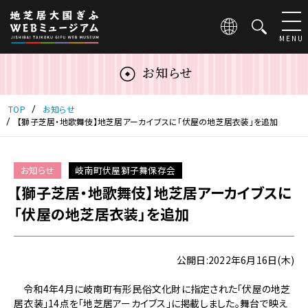
こ
の
ペ
MENU
ー
ジ
お知らせ
は
地
芝
TOP
お知らせ
居
【獅子芝居・地歌舞伎】地芝居アーカイブスに「伏屋の地芝居衣装」を追加
大
国
ぎ
お知らせ
岐南町伏屋獅子舞保存会
ふ
【獅子芝居・地歌舞伎】地芝居アーカイブスに
WEB
ミ
「伏屋の地芝居衣装」を追加
ュ
ー
ジ
公開日:2022年6月16日(木)
ア
ム
令和4年4月に岐南町有形民俗文化財に指定された「伏屋の地芝
の
居衣装」14点を「地芝居アーカイブス」に掲載しました。舞台で映え