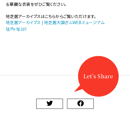
【獅
る華麗な衣装をぜひご覧ください。
子
芝
地芝居アーカイブスはこちらからご覧いただけます。
居・
地芝居アーカイブス | 地芝居大国ぎふWEBミュージアム
地
(gifu.lg.jp)
歌
舞
伎】
地
芝
居
ア
ー
Let's Share
カ
イ
ブ
ス
に
「伏
屋
の
地