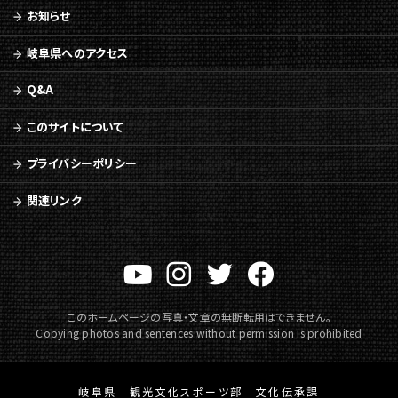
ジ
お知らせ
の
本
岐阜県へのアクセス
文
へ
Q&A
移
動
このサイトについて
メ
ニ
プライバシーポリシー
ュ
ー
関連リンク
へ
移
動
このホームページの写真・文章の無断転用はできません。
Copying photos and sentences without permission is prohibited
岐阜県 観光文化スポーツ部 文化伝承課