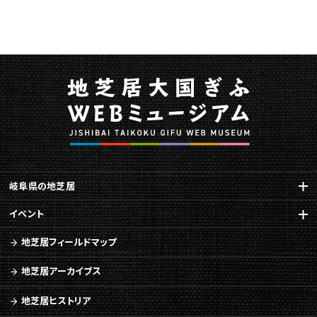
芝
居
衣
装」
を
追
加
に
関
す
る
ペ
岐阜県の地芝居
ー
ジ
イベント
で
す。
地芝居フィールドマップ
こ
地芝居アーカイブス
の
ペ
地芝居ヒストリア
ー