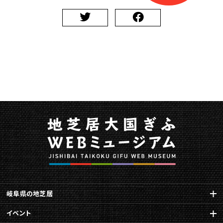
財
に
指
定
に
関
す
る
ペ
ー
ジ
で
す。
こ
の
ペ
ー
ジ
岐阜県の地芝居
の
イベント
本