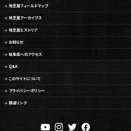
文
地芝居フィールドマップ
へ
移
地芝居アーカイブス
動
メ
地芝居ヒストリア
ニ
ュ
お知らせ
ー
へ
岐阜県へのアクセス
移
動
Q&A
このサイトについて
プライバシーポリシー
関連リンク