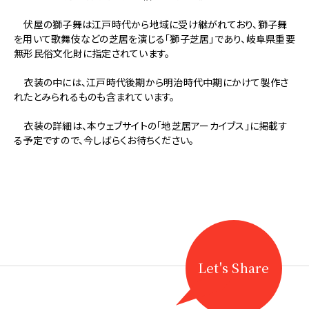
【獅
子
伏屋の獅子舞は江戸時代から地域に受け継がれており、獅子舞
芝
を用いて歌舞伎などの芝居を演じる「獅子芝居」であり、岐阜県重要
居】
無形民俗文化財に指定されています。
「伏
屋
衣装の中には、江戸時代後期から明治時代中期にかけて製作さ
の
れたとみられるものも含まれています。
地
芝
衣装の詳細は、本ウェブサイトの「地芝居アーカイブス」に掲載す
居
る予定ですので、今しばらくお待ちください。
衣
装」
を
岐
南
町
有
形
民
Let's Share
俗
文
化