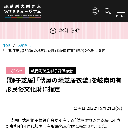
こ
の
ペ
MENU
ー
ジ
お知らせ
は
地
芝
TOP
お知らせ
居
【獅子芝居】「伏屋の地芝居衣装」を岐南町有形民俗文化財に指定
大
国
ぎ
お知らせ
岐南町伏屋獅子舞保存会
ふ
【獅子芝居】「伏屋の地芝居衣装」を岐南町有
WEB
ミ
形民俗文化財に指定
ュ
ー
ジ
公開日:2022年5月24日(火)
ア
ム
岐南町伏屋獅子舞保存会が所有する「伏屋の地芝居衣装」14 点
の
が令和4年4月に岐南町有形民俗文化財に指定されました。